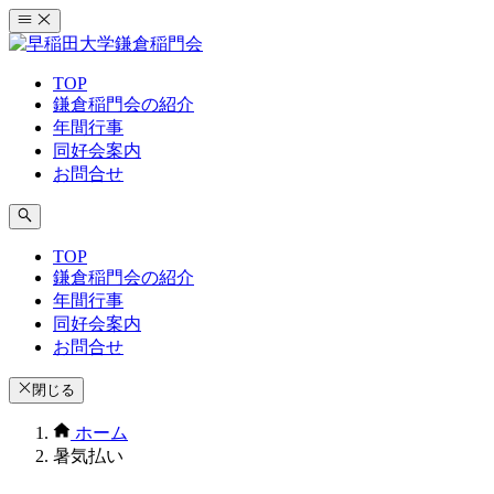
コ
ン
テ
TOP
ン
鎌倉稲門会の紹介
ツ
年間行事
へ
同好会案内
ス
お問合せ
キ
ッ
プ
TOP
鎌倉稲門会の紹介
年間行事
同好会案内
お問合せ
閉じる
ホーム
暑気払い