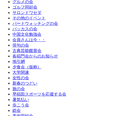
グルメの会
ゴルフ同好会
サロンドワセダ
その他のイベント
バードウォッチングの会
バッカスの会
中国文化勉強会
会員さんは今・・
俳句の会
古典芸能鑑賞会
各稲門会からのお知らせ
地引網
夕食会（仮称）
大学関連
女性の会
新春のつどい
旅の会
早稲田スポーツを応援する会
暑気払い
歩こう会
総会
美術同好会