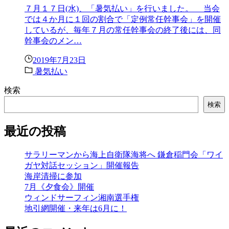
７月１７日(水)、「暑気払い」を行いました。 当会
では４か月に１回の割合で「定例常任幹事会」を開催
しているが、毎年７月の常任幹事会の終了後には、同
幹事会のメン…
2019年7月23日
暑気払い
検索
検索
最近の投稿
サラリーマンから海上自衛隊海将へ 鎌倉稲門会「ワイ
ガヤ対話セッション」開催報告
海岸清掃に参加
7月《夕食会》開催
ウィンドサーフィン湘南選手権
地引網開催・来年は6月に！