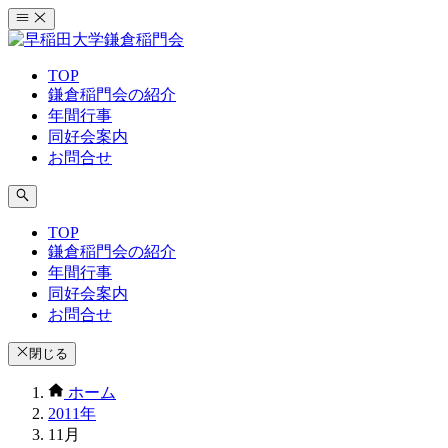
コ
ン
テ
TOP
ン
鎌倉稲門会の紹介
ツ
年間行事
へ
同好会案内
ス
お問合せ
キ
ッ
プ
TOP
鎌倉稲門会の紹介
年間行事
同好会案内
お問合せ
閉じる
ホーム
2011年
11月