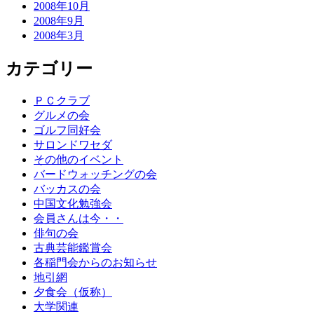
2008年10月
2008年9月
2008年3月
カテゴリー
ＰＣクラブ
グルメの会
ゴルフ同好会
サロンドワセダ
その他のイベント
バードウォッチングの会
バッカスの会
中国文化勉強会
会員さんは今・・
俳句の会
古典芸能鑑賞会
各稲門会からのお知らせ
地引網
夕食会（仮称）
大学関連