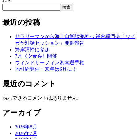
検索
検索
最近の投稿
サラリーマンから海上自衛隊海将へ 鎌倉稲門会「ワイ
ガヤ対話セッション」開催報告
海岸清掃に参加
7月《夕食会》開催
ウィンドサーフィン湘南選手権
地引網開催・来年は6月に！
最近のコメント
表示できるコメントはありません。
アーカイブ
2026年8月
2026年7月