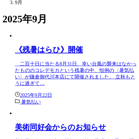
9月
2025年9月
《残暑はらひ》開催
二百十日に当たる8月31日、幸い台風の襲来はなかっ
たもののコレデモカという残暑の中、恒例の〈暑気払
い〉が鎌倉御代川本店にて開催されました。 立秋もと
うに過ぎて…
2025年9月22日
暑気払い
美術同好会からのお知らせ