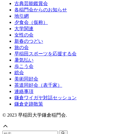
古典芸能鑑賞会
各稲門会からのお知らせ
地引網
夕食会（仮称）
大学関連
女性の会
新春のつどい
旅の会
早稲田スポーツを応援する会
暑気払い
歩こう会
総会
美術同好会
茶道同好会（表千家）
連絡事項
鎌倉ワイガヤ対話セッション
鎌倉史跡散策
© 2023 早稲田大学鎌倉稲門会.