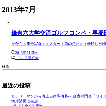
2013年7月
鎌倉六大学交流ゴルフコンペ・早稲
左から＜集合写真＞＜スタート前の点呼＞＜優勝した団
2013年7月5日
ゴルフ同好会
検索
最近の投稿
サラリーマンから海上自衛隊海将へ 鎌倉稲門会「ワイ
海岸清掃に参加