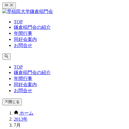
コ
ン
テ
TOP
ン
鎌倉稲門会の紹介
ツ
年間行事
へ
同好会案内
ス
お問合せ
キ
ッ
プ
TOP
鎌倉稲門会の紹介
年間行事
同好会案内
お問合せ
閉じる
ホーム
2013年
7月