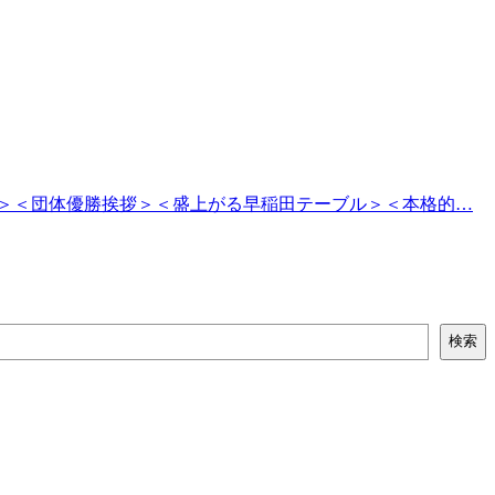
与＞＜団体優勝挨拶＞＜盛上がる早稲田テーブル＞＜本格的…
検索