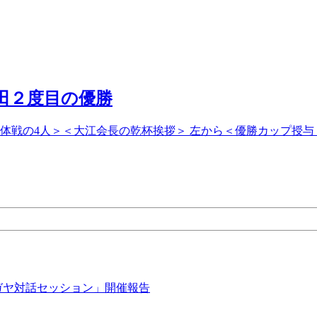
田２度目の優勝
体戦の4人＞＜大江会長の乾杯挨拶＞ 左から＜優勝カップ授
ガヤ対話セッション」開催報告