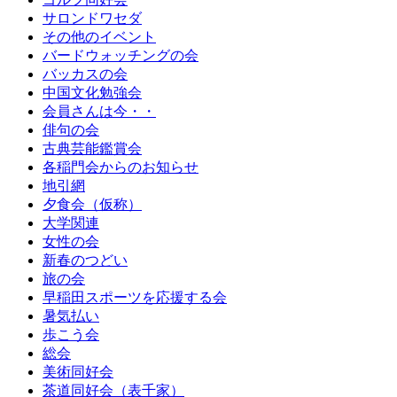
サロンドワセダ
その他のイベント
バードウォッチングの会
バッカスの会
中国文化勉強会
会員さんは今・・
俳句の会
古典芸能鑑賞会
各稲門会からのお知らせ
地引網
夕食会（仮称）
大学関連
女性の会
新春のつどい
旅の会
早稲田スポーツを応援する会
暑気払い
歩こう会
総会
美術同好会
茶道同好会（表千家）