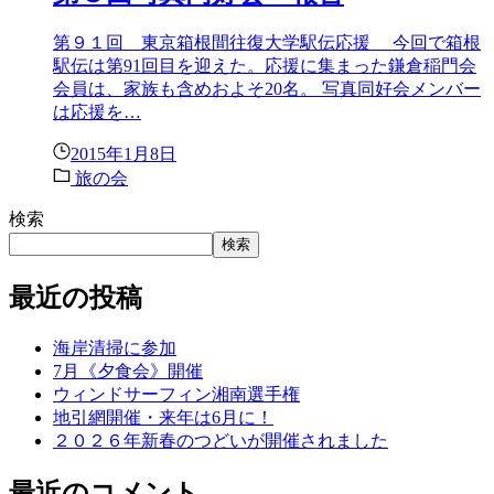
第９１回 東京箱根間往復大学駅伝応援 今回で箱根
駅伝は第91回目を迎えた。応援に集まった鎌倉稲門会
会員は、家族も含めおよそ20名。 写真同好会メンバー
は応援を…
2015年1月8日
旅の会
検索
検索
最近の投稿
海岸清掃に参加
7月《夕食会》開催
ウィンドサーフィン湘南選手権
地引網開催・来年は6月に！
２０２６年新春のつどいが開催されました
最近のコメント