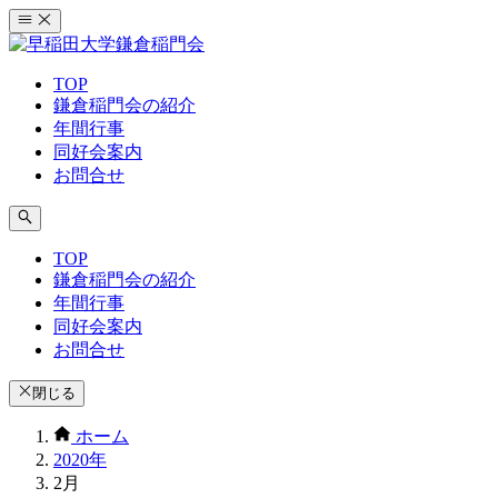
コ
ン
テ
TOP
ン
鎌倉稲門会の紹介
ツ
年間行事
へ
同好会案内
ス
お問合せ
キ
ッ
プ
TOP
鎌倉稲門会の紹介
年間行事
同好会案内
お問合せ
閉じる
ホーム
2020年
2月