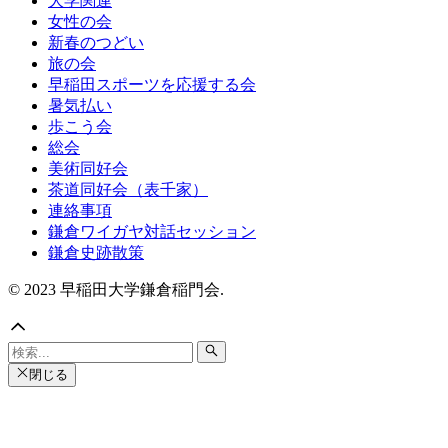
大学関連
女性の会
新春のつどい
旅の会
早稲田スポーツを応援する会
暑気払い
歩こう会
総会
美術同好会
茶道同好会（表千家）
連絡事項
鎌倉ワイガヤ対話セッション
鎌倉史跡散策
© 2023 早稲田大学鎌倉稲門会.
閉じる