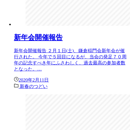
新年会開催報告
新年会開催報告 ２月１日(土)、鎌倉稲門会新年会が催
行された。 今年で５回目になるが、当会の発足７０周
年の記念すべき年にふさわしく、過去最高の参加者数
となった。…
2020年2月11日
新春のつどい