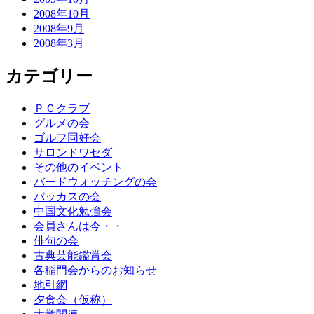
2008年10月
2008年9月
2008年3月
カテゴリー
ＰＣクラブ
グルメの会
ゴルフ同好会
サロンドワセダ
その他のイベント
バードウォッチングの会
バッカスの会
中国文化勉強会
会員さんは今・・
俳句の会
古典芸能鑑賞会
各稲門会からのお知らせ
地引網
夕食会（仮称）