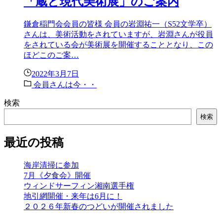
「蔵と現代美術展」のご案内
鎌倉稲門会会員の皆様 会員の岩淵祐一（S52文学卒）
さんは、美術活動をされていますが、岩淵さんが役員
をされている会が美術展を開催することとなり、この
ほどこのご案…
2022年3月7日
会員さんは今・・
検索
検索
最近の投稿
海岸清掃に参加
7月《夕食会》開催
ウィンドサーフィン湘南選手権
地引網開催・来年は6月に！
２０２６年新春のつどいが開催されました