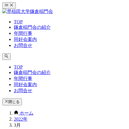
コ
ン
テ
TOP
ン
鎌倉稲門会の紹介
ツ
年間行事
へ
同好会案内
ス
お問合せ
キ
ッ
プ
TOP
鎌倉稲門会の紹介
年間行事
同好会案内
お問合せ
閉じる
ホーム
2022年
3月