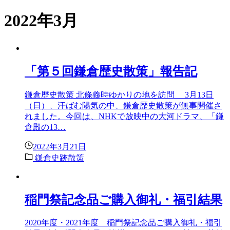
2022年3月
「第５回鎌倉歴史散策」報告記
鎌倉歴史散策 北條義時ゆかりの地を訪問 3月13日
（日）、汗ばむ陽気の中、鎌倉歴史散策が無事開催さ
れました。今回は、NHKで放映中の大河ドラマ、「鎌
倉殿の13…
2022年3月21日
鎌倉史跡散策
稲門祭記念品ご購入御礼・福引結果
2020年度・2021年度 稲門祭記念品ご購入御礼・福引