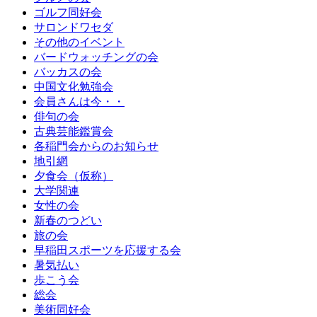
ゴルフ同好会
サロンドワセダ
その他のイベント
バードウォッチングの会
バッカスの会
中国文化勉強会
会員さんは今・・
俳句の会
古典芸能鑑賞会
各稲門会からのお知らせ
地引網
夕食会（仮称）
大学関連
女性の会
新春のつどい
旅の会
早稲田スポーツを応援する会
暑気払い
歩こう会
総会
美術同好会