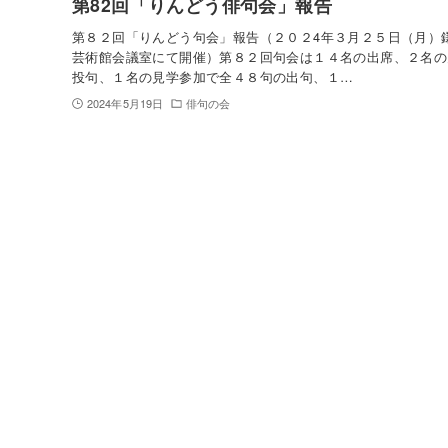
第82回「りんどう俳句会」報告
第８２回「りんどう句会」報告（２０２4年３月２５日（月）
芸術館会議室にて開催）第８２回句会は１４名の出席、２名の
投句、１名の見学参加で全４８句の出句、１…
2024年5月19日
俳句の会