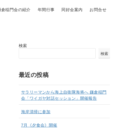
鎌倉稲門会の紹介
年間行事
同好会案内
お問合せ
検索
検索
最近の投稿
サラリーマンから海上自衛隊海将へ 鎌倉稲門
会「ワイガヤ対話セッション」開催報告
海岸清掃に参加
7月《夕食会》開催