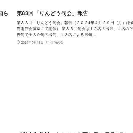
知ら
第83回「りんどう句会」報告
第８３回「りんどう句会」報告（２０２4年４月２９日（月）鎌
芸術館会議室にて開催） 第８３回句会は１２名の出席、１名の
投句で全３９句の出句、１３名による選句…
2024年5月19日
俳句の会