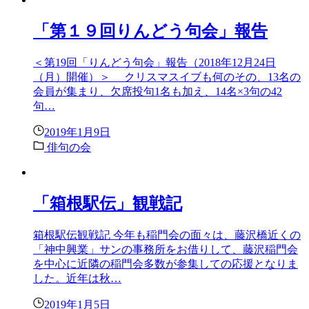
「第１９回りんどう句会」報告
＜第19回「りんどう句会」報告（2018年12月24日
（月）開催）＞ クリスマスイブも何のその、13名の
会員が集まり、欠席投句1名も加え、14名×3句の42
句…
2019年1月9日
俳句の会
「箱根駅伝」観戦記
箱根駅伝観戦記 今年も稲門会の面々は、藤沢橋近くの
「神中興業」サンの事務所をお借りして、藤沢稲門会
を中心に近隣の稲門会多数が参集しての応援となりま
した。近年は秋…
2019年1月5日