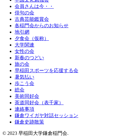
会員さんは今・・
俳句の会
古典芸能鑑賞会
各稲門会からのお知らせ
地引網
夕食会（仮称）
大学関連
女性の会
新春のつどい
旅の会
早稲田スポーツを応援する会
暑気払い
歩こう会
総会
美術同好会
茶道同好会（表千家）
連絡事項
鎌倉ワイガヤ対話セッション
鎌倉史跡散策
© 2023 早稲田大学鎌倉稲門会.