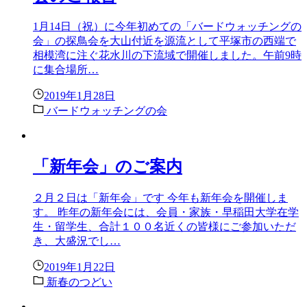
1月14日（祝）に今年初めての「バードウォッチングの
会」の探鳥会を大山付近を源流として平塚市の西端で
相模湾に注ぐ花水川の下流域で開催しました。午前9時
に集合場所…
2019年1月28日
バードウォッチングの会
「新年会」のご案内
２月２日は「新年会」です 今年も新年会を開催しま
す。 昨年の新年会には、会員・家族・早稲田大学在学
生・留学生、合計１００名近くの皆様にご参加いただ
き、大盛況でし…
2019年1月22日
新春のつどい