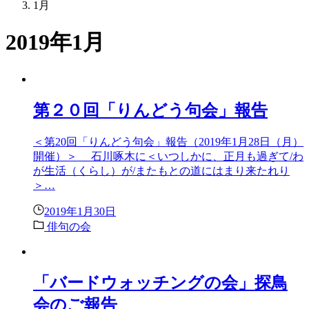
1月
2019年1月
第２０回「りんどう句会」報告
＜第20回「りんどう句会」報告（2019年1月28日（月）
開催）＞ 石川啄木に＜いつしかに、正月も過ぎて/わ
が生活（くらし）が/またもとの道にはまり来たれり
＞…
2019年1月30日
俳句の会
「バードウォッチングの会」探鳥
会のご報告