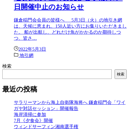
日開催中止のお知らせ
鎌倉稲門会会員の皆様へ 5月3日（火）の地引き網
は、天候に恵まれ、150人近い方にお集りいただきまし
た。 船が出航し、どれだけ魚がかかるのか期待しつ
つ、皆さ…
2022年5月3日
地引網
検索
検索
最近の投稿
サラリーマンから海上自衛隊海将へ 鎌倉稲門会「ワイ
ガヤ対話セッション」開催報告
海岸清掃に参加
7月《夕食会》開催
ウィンドサーフィン湘南選手権