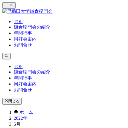
コ
ン
テ
TOP
ン
鎌倉稲門会の紹介
ツ
年間行事
へ
同好会案内
ス
お問合せ
キ
ッ
プ
TOP
鎌倉稲門会の紹介
年間行事
同好会案内
お問合せ
閉じる
ホーム
2022年
5月