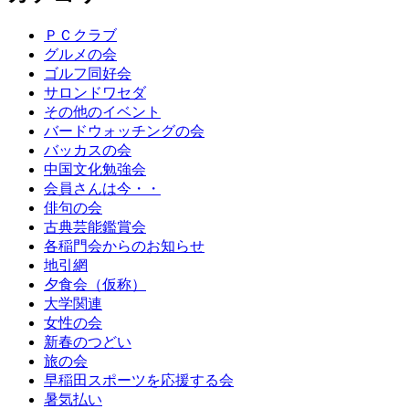
ＰＣクラブ
グルメの会
ゴルフ同好会
サロンドワセダ
その他のイベント
バードウォッチングの会
バッカスの会
中国文化勉強会
会員さんは今・・
俳句の会
古典芸能鑑賞会
各稲門会からのお知らせ
地引網
夕食会（仮称）
大学関連
女性の会
新春のつどい
旅の会
早稲田スポーツを応援する会
暑気払い