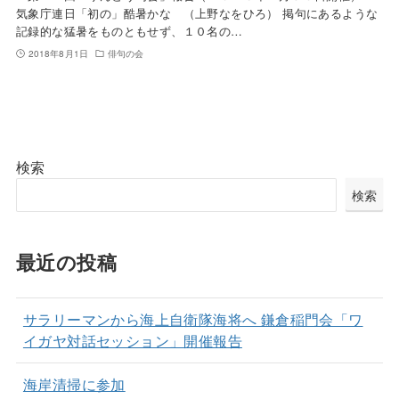
気象庁連日「初の」酷暑かな （上野なをひろ） 掲句にあるような
記録的な猛暑をものともせず、１０名の…
2018年8月1日
俳句の会
検索
検索
最近の投稿
サラリーマンから海上自衛隊海将へ 鎌倉稲門会「ワ
イガヤ対話セッション」開催報告
海岸清掃に参加