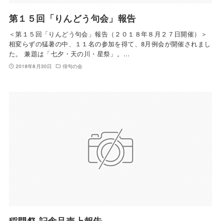
第１５回「りんどう句会」報告
＜第１５回「りんどう句会」報告（２０１８年８月２７日開催）＞
相変らずの猛暑の中、１１名の参加を得て、8月例会が開催されまし
た。 兼題は「七夕・天の川・星祭」。…
2018年8月30日
俳句の会
稲門祭 記念品売上報告