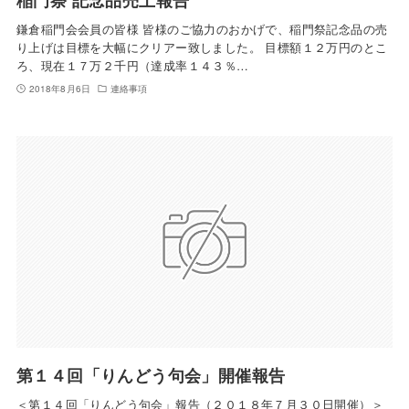
鎌倉稲門会会員の皆様 皆様のご協力のおかげで、稲門祭記念品の売
り上げは目標を大幅にクリアー致しました。 目標額１２万円のとこ
ろ、現在１７万２千円（達成率１４３％…
2018年8月6日
連絡事項
第１４回「りんどう句会」開催報告
＜第１４回「りんどう句会」報告（２０１８年７月３０日開催）＞