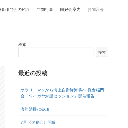
鎌倉稲門会の紹介
年間行事
同好会案内
お問合せ
検索
検索
最近の投稿
サラリーマンから海上自衛隊海将へ 鎌倉稲門
会「ワイガヤ対話セッション」開催報告
海岸清掃に参加
7月《夕食会》開催