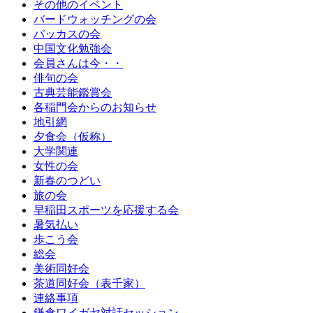
その他のイベント
バードウォッチングの会
バッカスの会
中国文化勉強会
会員さんは今・・
俳句の会
古典芸能鑑賞会
各稲門会からのお知らせ
地引網
夕食会（仮称）
大学関連
女性の会
新春のつどい
旅の会
早稲田スポーツを応援する会
暑気払い
歩こう会
総会
美術同好会
茶道同好会（表千家）
連絡事項
鎌倉ワイガヤ対話セッション