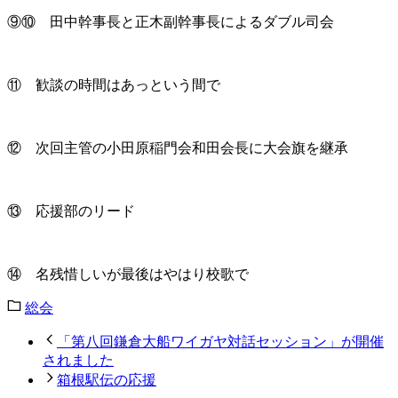
⑨⑩ 田中幹事長と正木副幹事長によるダブル司会
⑪ 歓談の時間はあっという間で
⑫ 次回主管の小田原稲門会和田会長に大会旗を継承
⑬ 応援部のリード
⑭ 名残惜しいが最後はやはり校歌で
総会
「第八回鎌倉大船ワイガヤ対話セッション」が開催
されました
箱根駅伝の応援