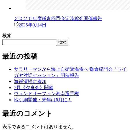
２０２５年度鎌倉稲門会定時総会開催報告
2025年9月4日
検索
検索
最近の投稿
サラリーマンから海上自衛隊海将へ 鎌倉稲門会「ワイ
ガヤ対話セッション」開催報告
海岸清掃に参加
7月《夕食会》開催
ウィンドサーフィン湘南選手権
地引網開催・来年は6月に！
最近のコメント
表示できるコメントはありません。