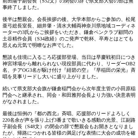
前田陽子副会長（S52文）の閉会の辞で県支部大会の部は無
事終了しました。
後半は懇親会。会長挨拶の後、大学本部からご参加の、松尾
亜弓総長室長、細井肇・清水大輔両神奈川県地域コーディネ
ーターの3氏からご挨拶をいただき、鎌倉ペンクラブ顧問の
土谷精作会員（S34政経）のご発声で乾杯、卒寿とはとても
思えぬ元気で明瞭なお声でした。
懇談も佳境に入るころ応援部登場、当日は早慶戦初日につき
神宮球場から離れられない現役部員に代わり、リーダーOB2
名、チアOG3名が駆け付け『紺碧の空』『早稲田の栄光』斉
唱を見事リードし大いに盛り上がりました。
続いて県支部大会旗が鎌倉稲門会から次年度主管の小田原稲
門会へと継承され、同会・和田雅邦会長より力強い決意表明
がなされました。
最後は恒例の『都の西北』斉唱、応援部のリードよろしく
220名余が声を張り上げ3番まで歌いきる感動の光景、江副路
子副会長（S48文）の閉会の辞で懇親会もお開きとなりまし
たが、帰路につかれる皆様の満足げな表情に大会の成功を確