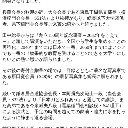
開会となりました。
兵藤会長の歓迎の辞、大会会長である東島正樹県支部長（横
浜稲門会会長・S51法）より挨拶があり、総長以下大学関係
者、県下稲門会会長等ご来賓の紹介へと続きました。
田中総長からは『創立150周年記念事業～2032年をこえて
～』と題して講演をいただき、全国から学生を集めることの
再強化、2040年までには日本で一番、2050年までにはアジア
でも一番の〈効果的な教育を受けることのできる大学〉にし
たいとの熱い思いが語られました。
その後の寄付金贈呈の場では、目録とともに著名な写真家で
ある原田寛会員（S48法）の最新写真集も総長に贈られまし
た。
続いて鎌倉居合道協会会長・本阿彌光次範士十段（当会会
員・S35法）より『日本刀とふれあう』と題しての講演、ま
た高弟である今泉威夫八段（逗葉稲門会相談役・S41理工）
による演武と、予定の時間を越えての熱演・迫力に水を打っ
たように静まり返る会場。