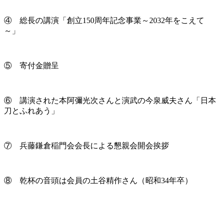
④ 総長の講演「創立150周年記念事業～2032年をこえて
～」
⑤ 寄付金贈呈
⑥ 講演された本阿彌光次さんと演武の今泉威夫さん「日本
刀とふれあう」
⑦ 兵藤鎌倉稲門会会長による懇親会開会挨拶
⑧ 乾杯の音頭は会員の土谷精作さん（昭和34年卒）