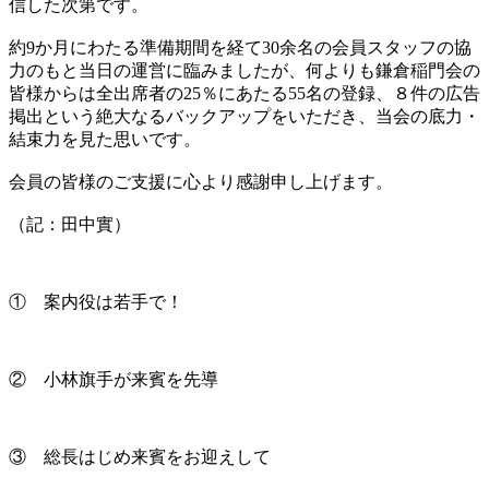
信した次第です。
約9か月にわたる準備期間を経て30余名の会員スタッフの協
力のもと当日の運営に臨みましたが、何よりも鎌倉稲門会の
皆様からは全出席者の25％にあたる55名の登録、８件の広告
掲出という絶大なるバックアップをいただき、当会の底力・
結束力を見た思いです。
会員の皆様のご支援に心より感謝申し上げます。
（記：田中實）
① 案内役は若手で！
② 小林旗手が来賓を先導
③ 総長はじめ来賓をお迎えして