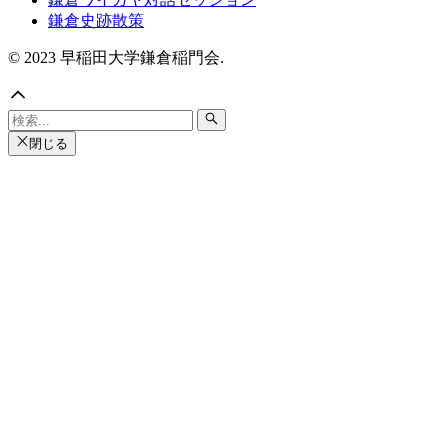
鎌倉史跡散策
© 2023 早稲田大学鎌倉稲門会.
閉じる