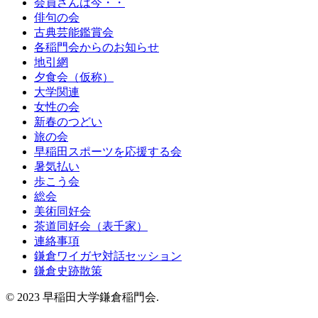
会員さんは今・・
俳句の会
古典芸能鑑賞会
各稲門会からのお知らせ
地引網
夕食会（仮称）
大学関連
女性の会
新春のつどい
旅の会
早稲田スポーツを応援する会
暑気払い
歩こう会
総会
美術同好会
茶道同好会（表千家）
連絡事項
鎌倉ワイガヤ対話セッション
鎌倉史跡散策
© 2023 早稲田大学鎌倉稲門会.