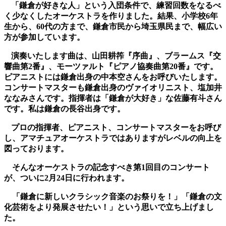
「鎌倉が好きな人」という入団条件で、練習回数をなるべ
く少なくしたオーケストラを作りました。結果、小学校
6
年
生から、
60
代の方まで、鎌倉市民から埼玉県民まで、幅広い
方が参加しています。
演奏いたします曲は、山田耕筰『序曲』、ブラームス『交
響曲第
2
番』、モーツァルト『ピアノ協奏曲第
20
番』です。
ピアニストには鎌倉出身の中本空さんをお呼びいたします。
コンサートマスターも鎌倉出身のヴァイオリニスト、塩加井
ななみさんです。指揮者は「鎌倉が大好き」な佐藤有斗さん
です。私は鎌倉の長谷出身です。
プロの指揮者、ピアニスト、コンサートマスターをお呼び
し、アマチュアオーケストラではありますがレベルの向上を
図っております。
そんなオーケストラの記念すべき第
1
回目のコンサート
が、ついに
2
月
24
日に行われます。
「鎌倉に新しいクラシック音楽のお祭りを！」「鎌倉の文
化芸術をより発展させたい！」という思いで立ち上げまし
た。