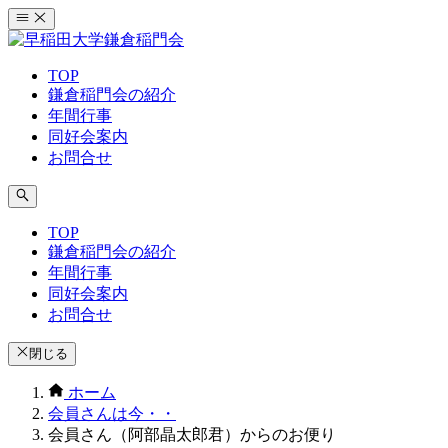
コ
ン
テ
TOP
ン
鎌倉稲門会の紹介
ツ
年間行事
へ
同好会案内
ス
お問合せ
キ
ッ
プ
TOP
鎌倉稲門会の紹介
年間行事
同好会案内
お問合せ
閉じる
ホーム
会員さんは今・・
会員さん（阿部晶太郎君）からのお便り