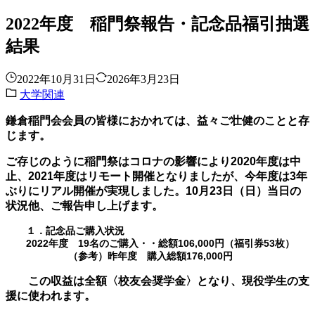
2022年度 稲門祭報告・記念品福引抽選
結果
2022年10月31日
2026年3月23日
大学関連
鎌倉稲門会会員の皆様におかれては、益々ご壮健のことと存
じます。
ご存じのように稲門祭はコロナの影響により
2020
年度は中
止、
2021
年度はリモート開催となりましたが、今年度は
3
年
ぶりにリアル開催が実現しました。
10
月
23
日（日）当日の
状況他、ご報告申し上げます。
１．
記念品ご購入状況
2022
年度
19
名のご購入・・総額
106,000
円（福引券
53
枚）
（参考）昨年度 購入総額
176,000
円
この収益は全額〈校友会奨学金〉となり、現役学生の支
援に使われます。