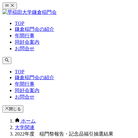
コ
ン
テ
TOP
ン
鎌倉稲門会の紹介
ツ
年間行事
へ
同好会案内
ス
お問合せ
キ
ッ
プ
TOP
鎌倉稲門会の紹介
年間行事
同好会案内
お問合せ
閉じる
ホーム
大学関連
2022年度 稲門祭報告・記念品福引抽選結果