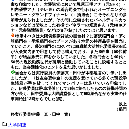
毒な印象でした。大隈講堂において堀尾正明アナ（元
NHK
）・
相内優香アナ（テレ東）の総合司会で行われたオープニングセ
レモニー・グランドフィナーレ（＋抽選会）こそそれなりの参
加者が見られましたが、その間に企画されたパネルディスカッ
ションなどは閑散とした有様でパネラーの畑恵さん（元
NHK
ア
ナ・元参議院議員）などは拍子抜けしたのではと思います。
特筆すべきは大隈侯銅像背後の屋台村？に藤沢稲門会・茅ヶ
崎稲門会・平塚稲門会のブースがあり地元の特産品等を販売し
ていたこと。藤沢稲門会においては組織拡大活性化委員長の
N
氏
が入会案内まで用意して待ち構えており、また
S
幹事（
50
代前
半）が物品販売に声をからしていました。各稲門会とも
40
代・
50
代の現役勤務世代が溌溂と活動していることに脱帽するとと
もに、当会活性化のヒントを見た思いがしました。
当会からは実行委員の伊藤真・田中が本部運営の手伝いに出
ましたが、〈校友会奨学金〉の支援を受けている多くの現役学
生諸君が手を貸してくれてマンパワーは足りている印象でし
た。伊藤委員は駐車場係として
8
時に集合したものの待機時間の
方が長く、田中委員は大隈講堂係として
9
時集合ながら実際の仕
事開始は
13
時からでした
(
笑
)
。
以上
（稲門
祭実行委員
/
伊藤 真・田中 實）
大学関連