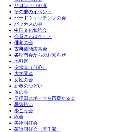
サロンドワセダ
その他のイベント
バードウォッチングの会
バッカスの会
中国文化勉強会
会員さんは今・・
俳句の会
古典芸能鑑賞会
各稲門会からのお知らせ
地引網
夕食会（仮称）
大学関連
女性の会
新春のつどい
旅の会
早稲田スポーツを応援する会
暑気払い
歩こう会
総会
美術同好会
茶道同好会（表千家）