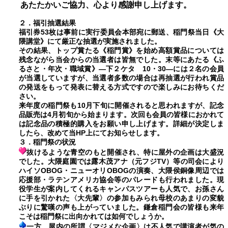
あたたかいご協力、心より感謝申し上げます。
２．
福引抽選結果
福引券
53
枚は事前に実行委員会本部宛に郵送、稲門祭当日《大
隈講堂》にて厳正な抽選が実施されました。
その結果、トップ賞たる《稲門賞》を始め高額賞品については
残念ながら当会からの当選者は皆無でした。末等にあたる《ふ
るさと・年次・職域賞》―下２ケタ
10
・
30
―には２名の会員
が当選していますが、当選者多数の場合は再抽選が行われ賞品
の発送をもって発表に替える方式ですので楽しみにお待ちくだ
さい。
来年度の稲門祭も
10
月下旬に開催されると思われますが、記念
品販売は
4
月初旬から始まります。次回も会員の皆様におかれて
は記念品の積極的購入をお願い申し上げます。詳細が決定しま
したら、改めて当
HP
上にてお知らせします。
３．
稲門祭の状況
抜けるような青空のもと開催され、特に屋外の企画は大盛況
でした。大隈庭園では露木茂アナ（元フジ
TV
）等の司会により
ハイソ
OBOG
・ニューオリ
OBOG
の演奏、大隈侯銅像周辺では
応援部・ラテンアメリカ協会等のパレードも行われました。現
役学生が案内してくれるキャンパスツアーも人気で、お孫さん
に手を引かれた〈大先輩〉の参加もみられ母校のあまりの変貌
ぶりに驚嘆の声も上がっていました。鎌倉稲門会の皆様も来年
こそは稲門祭に出向かれては如何でしょうか。
一方、屋内の所謂〈マジメな企画〉は不人気で講演者が気の