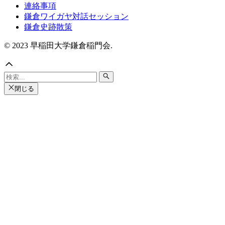
連絡事項
鎌倉ワイガヤ対話セッション
鎌倉史跡散策
© 2023 早稲田大学鎌倉稲門会.
閉じる