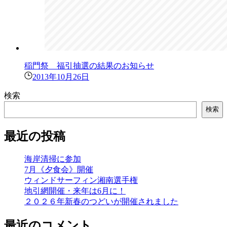
稲門祭 福引抽選の結果のお知らせ
2013年10月26日
検索
検索
最近の投稿
海岸清掃に参加
7月《夕食会》開催
ウィンドサーフィン湘南選手権
地引網開催・来年は6月に！
２０２６年新春のつどいが開催されました
最近のコメント