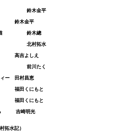
五十年 鈴木金平
 鈴木金平
ゆる猫 鈴木總
至風呂 北村拓水
高吉よしえ
夜ミサ 前川たく
 田村昌恵
福田くにもと
福田くにもと
る 吉崎明光
村拓水記）