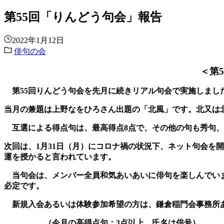
第55回「りんどう句会」報告
2022年1月12日
俳句の会
＜第
第
55
回りんどう句会を先月に続きリアル句会で実施しまし
当月の
兼題は上野なをひろさん出題の「北風」です。北又は
互選による得点句は、最高得点
8
点で、その他の句も秀
句
次回は、
1
月
31
日（月）にコロナ禍の状況下、ネット
句会を開
運を授かると言われています。
当句会は、メンバー全員和気あいあいに俳句を楽しんでいま
必定です。
新規入会あるいは体験参加希望の方は、鎌倉稲門会事務所
（今月の高得点句：
3
点以上。氏名は俳号）