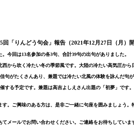
55
回「りんどう句会」報告（
2021
年
12
月
27
日（月）
た。今回は
13
名参加の各
3
句、合計
39
句の出句がありました。
北西から吹く冷たい冬の季節風です。大陸の冷たい高気圧から
、
佳句
がたくさんあり、兼題では冷たい北風の体験を詠んだ句
催する予定です。
兼題は
高吉よしえさん出題の「初夢」です。
す。ご興味のある方は、是非ご一緒に句座を囲みましょう。
あてメールでお問い合わせください。ご連絡をお待ちしていま