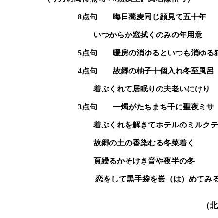
8
点句 晦日蕎麦同じ顔見て
いつからか窓拭くのみの年用意
5
点句 暖房の消ゆるといつも消
4
点句 故郷の柚子十個入れ冬
着ぶくれて居眠りの夫老いにけり 
3
点句 一燭がたちまち千に聖
着ぶくれを解きてホテルのミルクティー
故郷の土の香染むる冬菜着く 
頁繰るかそけき音や夜半の冬 
恋をして黒手袋を嵌（は）めてみ
（北