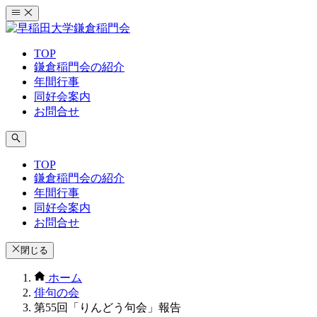
コ
ン
テ
TOP
ン
鎌倉稲門会の紹介
ツ
年間行事
へ
同好会案内
ス
お問合せ
キ
ッ
プ
TOP
鎌倉稲門会の紹介
年間行事
同好会案内
お問合せ
閉じる
ホーム
俳句の会
第55回「りんどう句会」報告