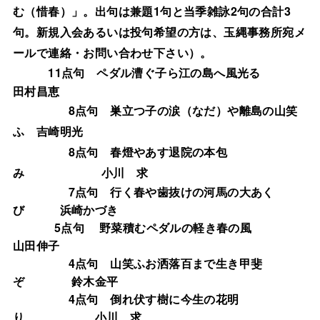
1
2
3
む（惜春）」。出句は兼題
句と当季雑詠
句の合計
句。新規入会あるいは投句希望の方は、玉縄事務所宛メ
ールで連絡・お問い合わせ下さい）。
11
点句
ペダル漕ぐ子ら江の島へ風光る
田村昌恵
8
点句
巣立つ子の涙（なだ）や離島の山笑
ふ 吉崎明光
8
点句 春燈やあす退院の本包
み 小川 求
7
点句
行く春や歯抜けの河馬の大あく
び 浜崎かづき
5
点句
野菜積むペダルの軽き春の風
山田伸子
4
点句
山笑ふお洒落百まで生き甲斐
ぞ 鈴木金平
4
点句 倒れ伏す樹に今生の花明
り 小川 求