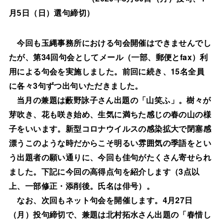
月
日（日）選句締切）
5
今回も玉縄事務所における句会開催はできませんでし
34
fax
たが、第
回句会としてメール（一部、郵便と
）利
15
用による句会を実施しました。前回に続き、
名全員
3
に各々
句ずつ出句いただきました。
当月の兼題は藪野詠子さん出題の「山笑ふ」。樹々が
芽吹き、花も咲き始め、生気に満ちた感じの春の山の様
子をいいます。新型コロナウイルスの感染拡大で閉塞感
漂うこのような時だからこそ明るい雰囲気の季語をとい
う出題者の願い通りに、今回も佳句がたくさん寄せられ
3
ました。下記に今回の高得点句を紹介します（
点以
上、一部修正・添削後。氏名は俳号）。
4
27
なお、次回もネット句会を開催します。
月
日
（月）投句締切で、兼題は北村拓水さん出題の「春惜し