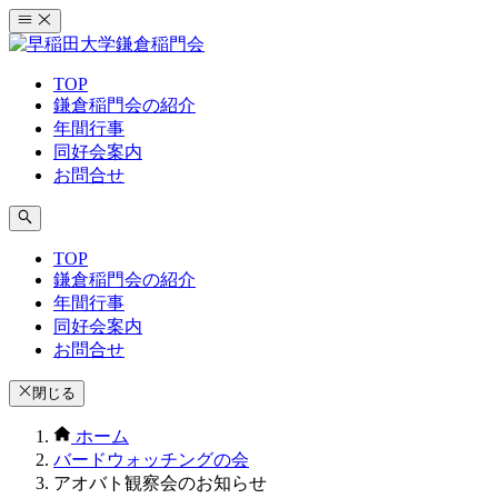
コ
ン
テ
TOP
ン
鎌倉稲門会の紹介
ツ
年間行事
へ
同好会案内
ス
お問合せ
キ
ッ
プ
TOP
鎌倉稲門会の紹介
年間行事
同好会案内
お問合せ
閉じる
ホーム
バードウォッチングの会
アオバト観察会のお知らせ