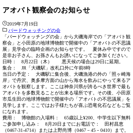
アオバト観察会のお知らせ
2019年7月19日
バードウォッチングの会
「バードウォッチングの会」から大磯海岸での「アオバト観
察会」と小田原の地球博物館で開催中の「アオバトの不思議
展
」
見学会の臨時企画のお知らせです。 夏休み中ですので
是非お子さん、お孫さんもお誘いになってご参加ください。
日時： 8月22日（木） 悪天候の場合は29日に延期。
集合： JR「大磯駅」改札口外に午前8時
当日の予定： 大磯駅に集合後、大磯漁港の外の「照ヶ崎海
岸」で丹沢、奥多摩方面の山から海水を飲みにやって来るア
オバトを観察します。ここは神奈川県が誇るべき世界で最も
アオバトを多数見ることが出来る場所です。その後、小田原
市瓜生田の地球博物館で開催中の「アオバトの不思議展」を
見学します。ここではお子様たちが喜ぶ恐竜化石などもご覧
になれます。
費用： 博物館の入場料： 65歳以上¥200、中学生以下無料
ご参加申し込み： 8月20日までにお電話で： 田村昌恵
（0467‐31‐4714）または上野尚博（0467－45－0410）まで。