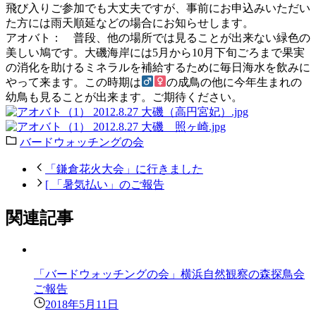
飛び入りご参加でも大丈夫ですが、事前にお申込みいただい
た方には雨天順延などの場合にお知らせします。
アオバト： 普段、他の場所では見ることが出来ない緑色の
美しい鳩です。大磯海岸には5月から10月下旬ごろまで果実
の消化を助けるミネラルを補給するために毎日海水を飲みに
やって来ます。この時期は
の成鳥の他に今年生まれの
幼鳥も見ることが出来ます。ご期待ください。
バードウォッチングの会
「鎌倉花火大会」に行きました
[ 「暑気払い」のご報告
関連記事
「バードウォッチングの会」横浜自然観察の森探鳥会
ご報告
2018年5月11日