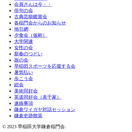
会員さんは今・・
俳句の会
古典芸能鑑賞会
各稲門会からのお知らせ
地引網
夕食会（仮称）
大学関連
女性の会
新春のつどい
旅の会
早稲田スポーツを応援する会
暑気払い
歩こう会
総会
美術同好会
茶道同好会（表千家）
連絡事項
鎌倉ワイガヤ対話セッション
鎌倉史跡散策
© 2023 早稲田大学鎌倉稲門会.