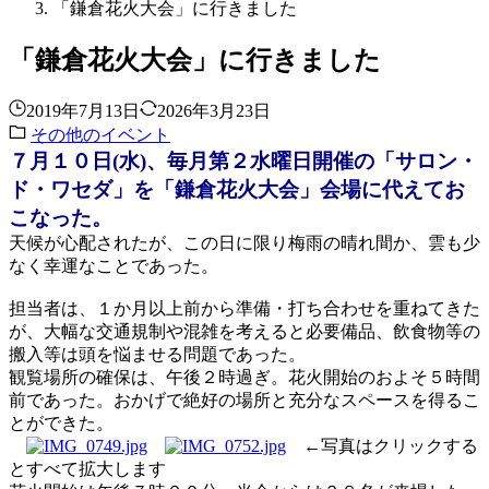
「鎌倉花火大会」に行きました
「鎌倉花火大会」に行きました
2019年7月13日
2026年3月23日
その他のイベント
７月１０日
(
水
)
、毎月第２水曜日開催の「サロン・
ド・ワセダ」を「鎌倉花火大会」会場に代えてお
こなった。
天候が
心配されたが、この日に限り梅雨の晴れ間か、雲も少
なく幸運なことであった。
担当者は、１か月以上前から準備・打ち合わせを重ねてきた
が、大幅な交通規制や混雑を考えると
必要備品、飲食物等の
搬入等は頭を悩ませる問題であった。
観覧場所の確保は、午後２時過ぎ。花火開始のおよそ５時間
前であった。おかげで絶好の場所と充分なスペースを得るこ
とができた。
←写真はクリックする
とすべて拡大します