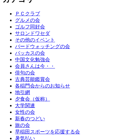
ＰＣクラブ
グルメの会
ゴルフ同好会
サロンドワセダ
その他のイベント
バードウォッチングの会
バッカスの会
中国文化勉強会
会員さんは今・・
俳句の会
古典芸能鑑賞会
各稲門会からのお知らせ
地引網
夕食会（仮称）
大学関連
女性の会
新春のつどい
旅の会
早稲田スポーツを応援する会
暑気払い