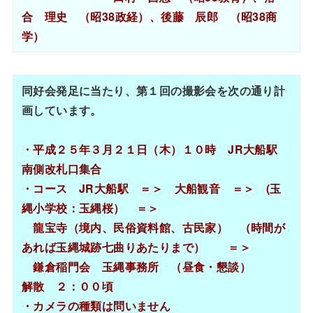
合 理史 （昭38政経）、後藤 辰郎 （昭38商
学）
同好会発足に当たり、第１回の撮影会を次の通り計
画しています。
・平成２５年３月２１日（木）１０時 JR大船駅
南側改札口集合
・コース JR大船駅 ＝＞ 大船観音 ＝＞ (玉
縄小学校：玉縄桜） ＝＞
龍宝寺（境内、民俗資料館、古民家） （時間が
あれば玉縄城跡七曲りあたりまで） ＝＞
鎌倉稲門会 玉縄事務所 （昼食・懇談）
解散 ２：００頃
・カメラの種類は問いません