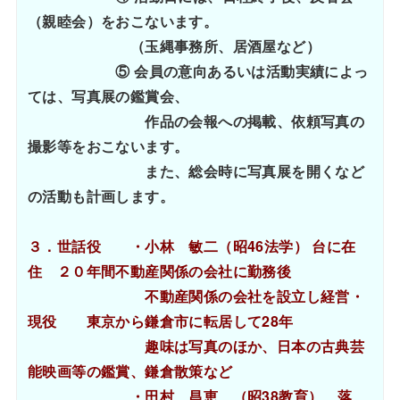
（親睦会）をおこないます。
（玉縄事務所、居酒屋など）
⑤ 会員の意向あるいは活動実績によっ
ては、写真展の鑑賞会、
作品の会報への掲載、依頼写真の
撮影等をおこないます。
また、総会時に写真展を開くなど
の活動も計画します。
３．世話役 ・小林 敏二（昭46法学） 台に在
住 ２０年間不動産関係の会社に勤務後
不動産関係の会社を設立し経営・
現役 東京から鎌倉市に転居して28年
趣味は写真のほか、日本の古典芸
能映画等の鑑賞、鎌倉散策など
・田村 昌恵 （昭38教育）、落