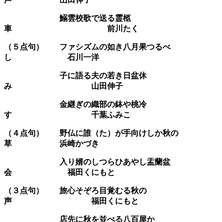
鰯雲校歌で送る霊柩
車 前川たく
（５点句）
ファシズムの如き八月果つるべ
し 石川一洋
子に語る夫の若き日盆休
み 山田伸子
金継ぎの織部の鉢や桃冷
す 千葉ふみこ
（４点句）
野仏に誰（た）が手向けしか秋の
草 浜崎かづき
入り婿のしつらひあやし盂蘭盆
会 福田くにもと
（３点句） 旅心そぞろ目覚むる秋の
声 福田くにもと
店先に秋を並べる八百屋か