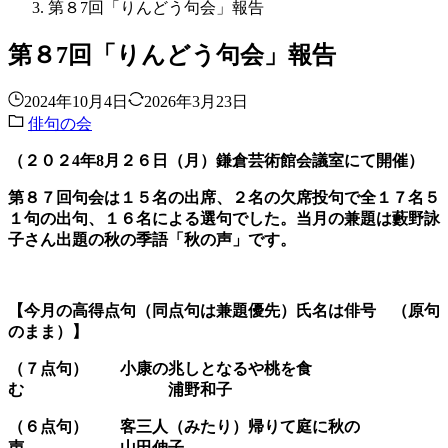
第８7回「りんどう句会」報告
第８7回「りんどう句会」報告
2024年10月4日
2026年3月23日
俳句の会
（２０２4年8月２６日（月）鎌倉芸術館会議室にて開催）
第８７回句会は１５名の出席、２名の欠席投句で全１７名５
１句の出句、１６名による選句でした。当月の兼題は藪野詠
子さん出題の秋の季語「秋の声」です。
【今月の高得点句
（同点句は兼題優先）氏名は俳号 （原句
のまま）
】
（７点句） 小康の兆しとなるや桃を食
む 浦野和子
（６点句）
客三人（みたり）帰りて庭に秋の
声 山田伸子