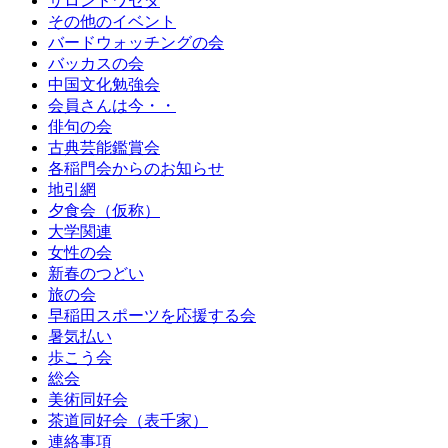
サロンドワセダ
その他のイベント
バードウォッチングの会
バッカスの会
中国文化勉強会
会員さんは今・・
俳句の会
古典芸能鑑賞会
各稲門会からのお知らせ
地引網
夕食会（仮称）
大学関連
女性の会
新春のつどい
旅の会
早稲田スポーツを応援する会
暑気払い
歩こう会
総会
美術同好会
茶道同好会（表千家）
連絡事項