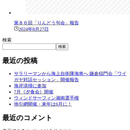
第８６回「りんどう句会」報告
2024年8月27日
検索
検索
最近の投稿
サラリーマンから海上自衛隊海将へ 鎌倉稲門会「ワイ
ガヤ対話セッション」開催報告
海岸清掃に参加
7月《夕食会》開催
ウィンドサーフィン湘南選手権
地引網開催・来年は6月に！
最近のコメント