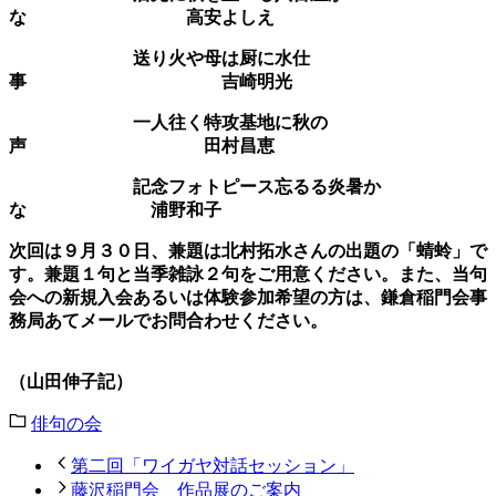
な 高安よしえ
送り火や母は厨に水仕
事 吉崎明光
一人往く特攻基地に秋の
声 田村昌恵
記念フォトピース忘るる炎暑か
な 浦野和子
次回は９月３０日、兼題は北村拓水さんの出題の「
蜻蛉
」
で
す。兼題１句と当季雑詠２句をご用意ください。また、当句
会への新規入会あるいは体験参加希望の方は、鎌倉稲門会事
務局あてメールでお問合わせください。
（山田伸子記）
俳句の会
第二回「ワイガヤ対話セッション」
藤沢稲門会 作品展のご案内