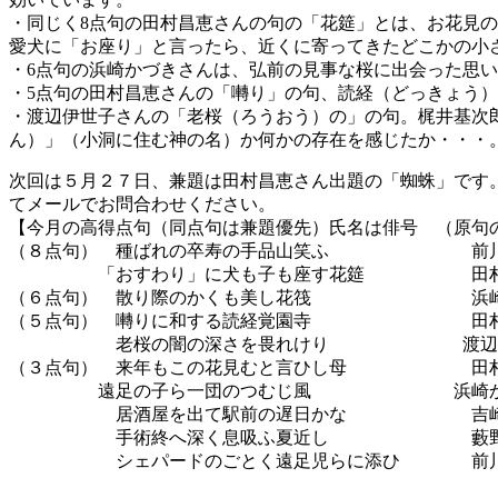
・同じく8点句の田村昌恵さんの句の「花筵」とは、お花見
愛犬に「お座り」と言ったら、近くに寄ってきたどこかの小
・6点句の浜崎かづきさんは、弘前の見事な桜に出会った思
・5点句の田村昌恵さんの「囀り」の句、読経（どっきょう
・渡辺伊世子さんの「老桜（ろうおう）の」の句。梶井基次
ん）」（小洞に住む神の名）か何かの存在を感じたか・・・
次回は５月２７日、兼題は田村昌恵さん出題の「蜘蛛」です
てメールでお問合わせください。
【今月の高得点句（同点句は兼題優先）氏名は俳号 （原句
（８点句） 種ばれの卒寿の手品山笑ふ 前川
「おすわり」に犬も子も座す花筵 田村
（６点句） 散り際のかくも美し花筏 浜崎
（５点句） 囀りに和する読経覚園寺 田村
老桜の闇の深さを畏れけり 渡辺
（３点句） 来年もこの花見むと言ひし母 田村
遠足の子ら一団のつむじ風 浜崎か
居酒屋を出て駅前の遅日かな 吉崎
手術終へ深く息吸ふ夏近し 藪
シェパードのごとく遠足児らに添ひ 前川