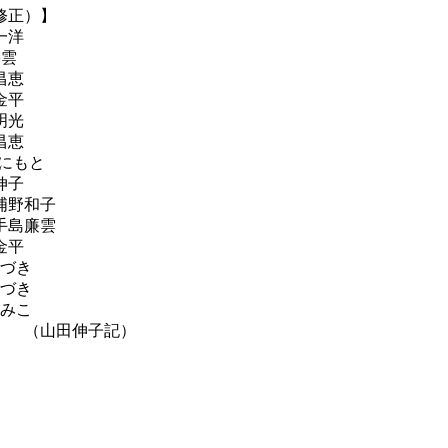
修正）】
一洋
雲
昌恵
平
光
恵
くにもと
子
野和子
廉雲
金平
づき
づき
みこ
記）