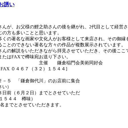
お誘い
さんが、お父様の鯉之助さんの後を継がれ、2代目として経営
じの方も多いことと思います。
くの著名な画家や文化人がお客様として来店され、その御縁
ることのできない著名な方々の作品が複数展示されています。
んの解説をいただきながら拝見させていただき、その後ここ
たはFAXで樽味宛お送り下さい。
会美術同好会
r.jp FAX ０４６７（３２）１５４４]
２－５ 「鎌倉御代川」のお店前に集合
さい）
日前（６月２日）までとさせていただ
）１５４４ 樽味）
4名までとさせていただきます。