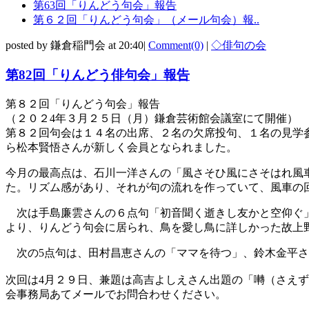
第63回「りんどう句会」報告
第６２回「りんどう句会」（メール句会）報..
posted by 鎌倉稲門会 at 20:40|
Comment(0)
|
◇俳句の会
第82回「りんどう俳句会」報告
第８２回「りんどう句会」報告
（２０２4年３月２５日（月）鎌倉芸術館会議室にて開催）
第８２回句会は１４名の出席、２名の欠席投句、１名の見学
ら松本賢悟さんが新しく会員となられました。
今月の最高点は、石川一洋さんの「風さそひ風にさそはれ風
た。リズム感があり、それが句の流れを作っていて、風車の
次は手島廉雲さんの６点句「初音聞く逝きし友かと空仰ぐ」
より、りんどう句会に居られ、鳥を愛し鳥に詳しかった故上
次の5点句は、田村昌恵さんの「ママを待つ」、鈴木金平さ
次回は4月２９日、兼題は高吉よしえさん出題の「囀（さえ
会事務局あてメールでお問合わせください。