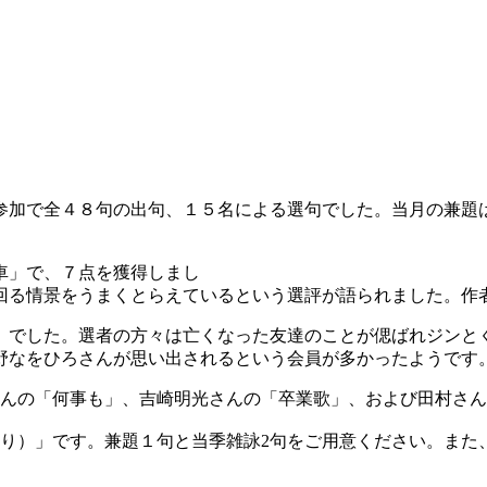
参加で全４８句の出句、１５名による選句でした。当月の兼題
車」で、７点を獲得しまし
回る情景をうまくとらえているという選評が語られました。作
でした。選者の方々は亡くなった友達のことが偲ばれジンと
野なをひろさんが思い出されるという会員が多かったようです
んの「何事も」、吉崎明光さんの「卒業歌」、および田村さん
ずり）」です。兼題１句と当季雑詠2句をご用意ください。また