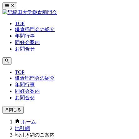
コ
ン
テ
TOP
ン
鎌倉稲門会の紹介
ツ
年間行事
へ
同好会案内
ス
お問合せ
キ
ッ
プ
TOP
鎌倉稲門会の紹介
年間行事
同好会案内
お問合せ
閉じる
ホーム
地引網
地引き網のご案内