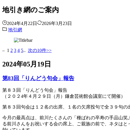
地引き網のご案内
2024年4月22日
2026年3月23日
地引網
– 1
2
3
4
5
..
次の10件>>
2024年05月19日
第83回「りんどう句会」報告
第８３回「りんどう句会」報告
（２０２4年４月２９日（月）鎌倉芸術館会議室にて開催）
第８３回句会は１２名の出席、１名の欠席投句で全３９句の
今月の最高点は、前川たくさんの「種ばれの卒寿の手品山笑
る前川さんをお祝いする会の席上、ご親族の前で、ネタはと
効いています。