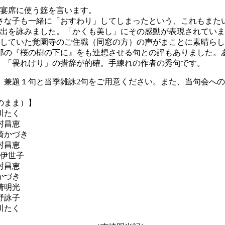
の宴席に使う筵を言います。
さな子も一緒に「おすわり」してしまったという、これもまた
い出を詠みました。「かくも美し」にその感動が表現されてい
）していた覚園寺のご住職（同窓の方）の声がまことに素晴ら
郎の『桜の樹の下に』をも連想させる句との評もありました。
。「畏れけり」の措辞が的確。手練れの作者の秀句です。
。兼題１句と当季雑詠2句をご用意ください。また、当句会へ
のまま）】
たく
昌恵
かづき
昌恵
伊世子
昌恵
づき
明光
野詠子
たく