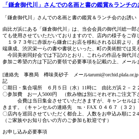
「鎌倉御代川」さんでの名画と書の鑑賞&ランチの
「鎌倉御代川」さんでの名画と書の鑑賞＆ランチ会のお誘い
由比ガ浜にある「鎌倉御代川」は、当会会員の御代川総一郎
ても使用させていただいておりますので、店内の様子をご存
１９７３年に赤坂から鎌倉にお店を移転される以前より、多
端康成、渋沢栄一らの書や書状といった、町の美術館では見
今回美術同好会では下記のとおり、これらの作品を御代川さ
参加ご希望の方は下記の要領で必要事項を記載の上、メールま
主催 鎌倉稲門
[連絡先 事務局 樽味美砂子 メールtarumi@orchid.plala.o
記
〇期日・集合場所 ６月５日（水）11時に 由比ガ浜２－２
〇参加費 お一人5000円 （飲み物は別にそれぞれご注文下
会費は当日集金させていただきますが、キャンセルは３
きます。（キャンセルの連絡先 ℡・FAX ０４６７（３２
〇店内を巡回させていただく都合上、人数をお申込み順に２
（ご家族やお知り合いの方のご参加も歓迎です）
お申し込み必要事項