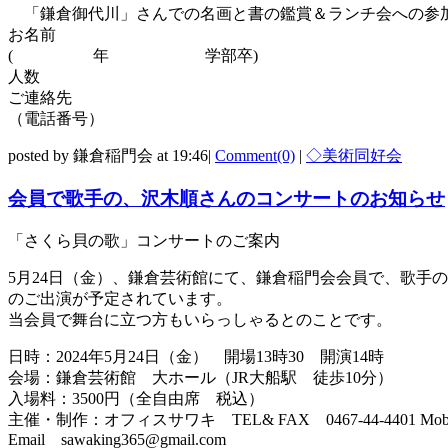
「鎌倉御代川」さんでの名画と書の鑑賞＆ランチ会への参
お名前
( 年 学部卒)
人数
ご連絡先
（電話番号）
posted by 鎌倉稲門会 at 19:46|
Comment(0)
|
◇美術同好会
会員で歌手の、沢木順さんのコンサートのお知らせ
「さくら貝の歌」コンサートのご案内
5月24日（金）、鎌倉芸術館にて、鎌倉稲門会会員で、歌手
のご出演が予定されています。
当会員で舞台に立つ方もいらっしゃるとのことです。
日時：2024年5月24日（金） 開場13時30 開演14時
会場：鎌倉芸術館 大ホール（JR大船駅 徒歩10分）
入場料：3500円（全自由席 税込）
主催・制作：オフィスサワキ TEL& FAX 0467-44-4401 Mobile 
Email sawaking365@gmail.com