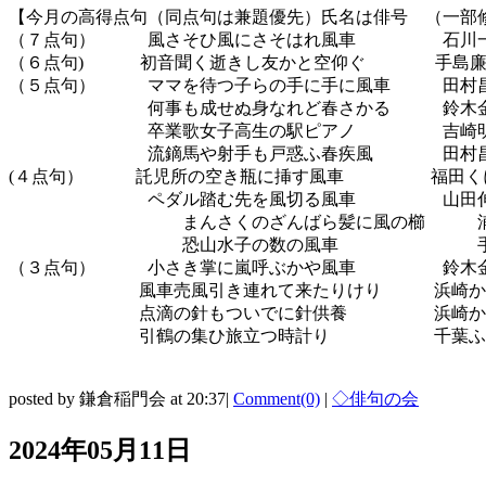
【今月の高得点句（同点句は兼題優先）氏名は俳号 （一部
（７点句） 風さそひ風にさそはれ風車 石川
（６点句) 初音聞く逝きし友かと空仰ぐ 手島廉
（５点句） ママを待つ子らの手に手に風車 田村
何事も成せぬ身なれど春さかる 鈴木金
卒業歌女子高生の駅ピアノ 吉崎明
流鏑馬や射手も戸惑ふ春疾風 田村昌
(４点句） 託児所の空き瓶に挿す風車 福田
ペダル踏む先を風切る風車 山田伸
まんさくのざんばら髪に風の櫛 浦
恐山水子の数の風車 手島
（３点句） 小さき掌に嵐呼ぶかや風車 鈴木
風車売風引き連れて来たりけり 浜崎か
点滴の針もついでに針供養 浜崎か
引鶴の集ひ旅立つ時計り 千葉ふ
（山田伸子
posted by 鎌倉稲門会 at 20:37|
Comment(0)
|
◇俳句の会
2024年05月11日