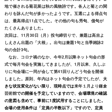
地で催される菊花展は秋の風物詩です。各人と菊との関
わりを詠んだ句が多かったようです。互選による得点句
11
は、最高得点
点でした。その他の句も秀
句
、
佳句
が
たくさんありました。
11
30
次回は、
月
日（月）投句締切りで、兼題は高吉よ
1
2
しえさん出題の「大根」。出句は兼題
句と当季雑詠
3
句の合計
句。
2
なお、コロナ禍のなか、今年
月以降ネット句会の形
1
式で毎月句会を実施してきましたが、
月以来、久しぶ
41
りに句会場に一同が会して第
回りんどう句会を開催
しました。原則、年内はネット句会の予定でしたが、
大
きな状況変化がない限り、現時点では
来年１月より鎌倉
芸術館
での開催を予定していますので、会場環境の確認
1
の意図も含めて、事前に
度試用することにしました。
会場の使用条件は「定員の半数以下」ですので、定員