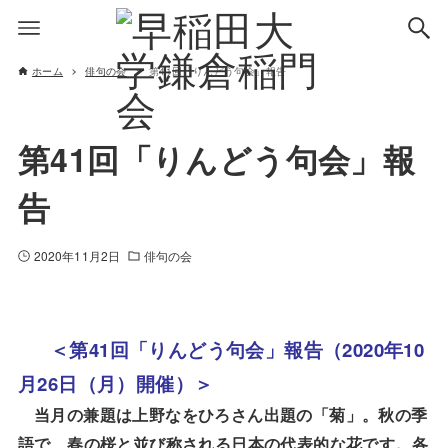
ホーム
俳句の会
第41回「りんどう句会」報告
第41回「りんどう句会」報
告
2020年11月2日
俳句の会
41
2020
10
＜第
回「りんどう句会」報告（
年
26
月
日（月）開催）＞
当月の兼題は上野なをひろさん出題の「菊」。秋の季
語で、春の桜と並び称される日本の代表的な花です。各