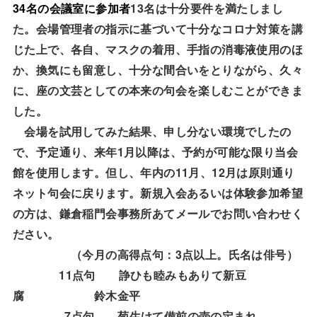
34
13
名の会議室に参加者
名は十分要件を満たしまし
た。会場管理者の指示に基づいて十分なコロナ対策を講
じた上で、各自、マスクの着用、手指の消毒液使用のほ
か、換気にも留意し、十分な間合いをとりながら、久々
に、座の文芸としての本来の句会を楽しむことができま
した。
会場を試用してみた結果、申し分ない環境でしたの
1
で、予定通り、来年
月以降は、予約が可能な限り当会
11
12
館を使用します。但し、年内の
月、
月は原則通り
ネット句会に戻ります。
新規入会あるいは体験参加希望
の方は、鎌倉稲門会事務所あてメールでお問い合わせく
ださい。
3
（今月の高得点句：
点以上。氏名は俳号）
11
点句 諍ひも睦みもありて新豆
腐 鈴木金平
7
点句 菊生けて備前の壺の定まれ