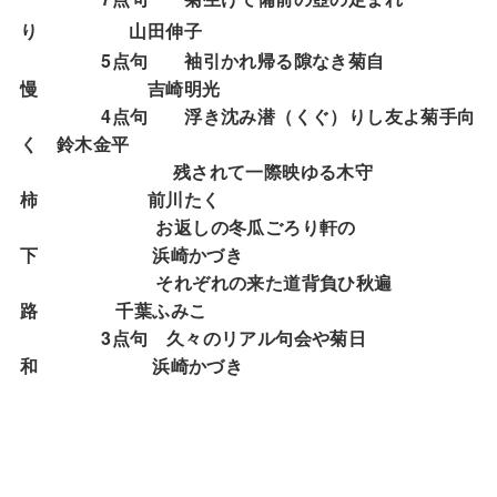
り 山田伸子
5
点句 袖引かれ帰る隙なき菊自
慢 吉崎明光
4
点句 浮き沈み潜（くぐ）りし友よ菊手向
く 鈴木金平
残されて一際映ゆる木守
柿 前川たく
お返しの冬瓜ごろり軒の
下 浜崎かづき
それぞれの来た道背負ひ秋遍
路 千葉ふみこ
3
点句 久々のリアル句会や菊日
和
浜崎かづき