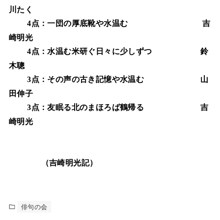
川たく
点：一団の厚底靴や水温む
吉
4
崎明光
点：水温む米研ぐ日々に少しずつ
鈴
4
木聰
点：その声の古き記憶や水温む
山
3
田伸子
点：友眠る北のまほろば鶴帰る
吉
3
崎明光
（吉崎明光記）
俳句の会