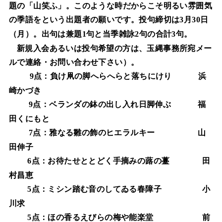
題の「山笑ふ」。このような時だからこそ明るい雰囲気
の季語をという出題者の願いです。投句締切は
月
日
3
30
（月）。出句は兼題
句と当季雑詠
句の合計
句。
1
2
3
新規入会あるいは投句希望の方は、玉縄事務所宛メー
ルで連絡・お問い合わせ下さい）。
点：負け凧の脚へらへらと落ちにけり
浜
9
崎かづき
点：ベランダの鉢の出し入れ日脚伸ぶ
福
9
田くにもと
点：雅なる雛の飾のヒエラルキー
山
7
田伸子
点：お待たせととどく手摘みの蕗の薹
田
6
村昌恵
点：ミシン踏む音のしてゐる春障子
小
5
川求
点：ほの香るえびらの梅や能楽堂
前
5