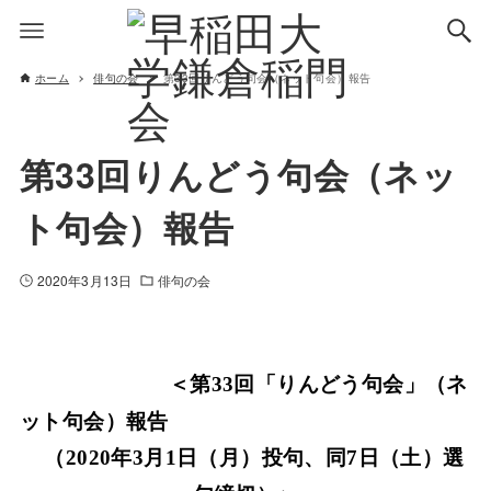
ホーム
俳句の会
第33回りんどう句会（ネット句会）報告
第33回りんどう句会（ネッ
ト句会）報告
2020年3月13日
俳句の会
＜第
回「りんどう句会」（ネ
33
ット句会）報告
（
年
月
日（月）投句、同
日（土）選
2020
3
1
7