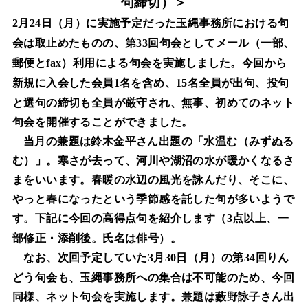
句締切）＞
月
日（月）に実施予定だった玉縄事務所における句
2
24
会は取止めたものの、第
回句会としてメール（一部、
33
郵便と
）利用による句会を実施しました。今回から
fax
新規に入会した会員
名を含め、
名全員が出句、投句
1
15
と選句の締切も全員が厳守され、無事、初めてのネット
句会を開催することができました。
当月の兼題は鈴木金平さん出題の「水温む（みずぬる
む）」。寒さが去って、河川や湖沼の水が暖かくなるさ
まをいいます。春暖の水辺の風光を詠んだり、そこに、
やっと春になったという季節感を託した句が多いようで
す。下記に今回の高得点句を紹介します（
点以上、一
3
部修正・添削後。氏名は俳号）。
なお、次回予定していた
月
日（月）の第
回りん
3
30
34
どう句会も、玉縄事務所への集合は不可能のため、今回
同様、ネット句会を実施します。兼題は藪野詠子さん出