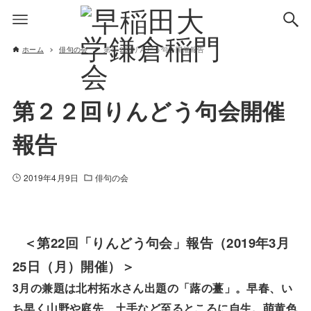
ホーム
俳句の会
第２２回りんどう句会開催報告
第２２回りんどう句会開催
報告
2019年4月9日
俳句の会
22
2019
3
＜第
回「りんどう句会」報告（
年
月
25
日（月）開催）＞
3
月の兼題は北村拓水さん出題の「蕗の薹」。早春、い
ち早く山野や庭先、土手など至るところに自生。萌黄色