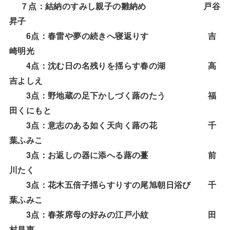
７点：結納のすみし親子の雛納め
戸谷
昇子
6
点：春雷や夢の続きへ寝返りす 吉
崎明光
4
点：沈む日の名残りを揺らす春の湖 高
吉よしえ
3
点：野地蔵の足下かしづく蕗のたう 福
田くにもと
3
点：意志のある如く天向く蕗の花 千
葉ふみこ
3
点：お返しの器に添へる蕗の薹 前
川たく
3
点：花木五倍子揺らすりすの尾旭朝日浴び 千
葉ふみこ
3
点：春茶席母の好みの江戸小紋 田
村昌恵