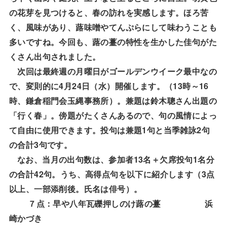
の花芽を見つけると、春の訪れを実感します。ほろ苦
く、風味があり、蕗味噌やてんぷらにして味わうことも
多いですね。今回も、蕗の薹の特性を生かした佳句がた
くさん出句されました。
次回は最終週の月曜日がゴールデンウイーク最中なの
4
24
13
16
で、変則的に
月
日（水）開催します。（
時～
時、鎌倉稲門会玉縄事務所）。兼題は鈴木聰さん出題の
「行く春」。傍題がたくさんあるので、句の風情によっ
1
2
て自由に使用できます。投句は兼題
句と当季雑詠
句
3
の合計
句です。
13
1
なお、当月の出句数は、参加者
名＋欠席投句
名分
42
3
の合計
句。うち、高得点句を以下に紹介します（
点
以上、一部添削後。氏名は俳号）。
７点：早や八年瓦礫押しのけ蕗の薹
浜
崎かづき