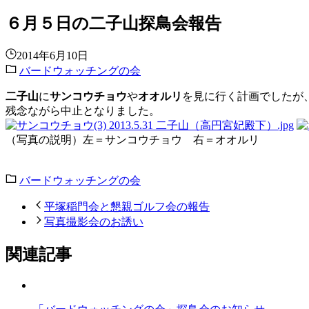
６月５日の二子山探鳥会報告
2014年6月10日
バードウォッチングの会
二子山
に
サンコウチョウ
や
オオルリ
を見に行く計画でしたが
残念ながら中止となりました。
（写真の説明）左＝サンコウチョウ 右＝オオルリ
上野 
バードウォッチングの会
平塚稲門会と懇親ゴルフ会の報告
写真撮影会のお誘い
関連記事