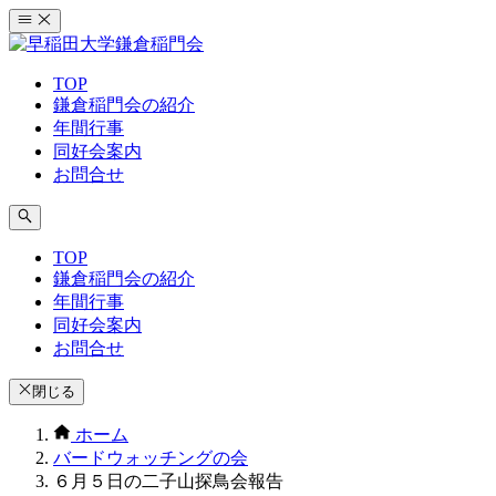
コ
ン
テ
TOP
ン
鎌倉稲門会の紹介
ツ
年間行事
へ
同好会案内
ス
お問合せ
キ
ッ
プ
TOP
鎌倉稲門会の紹介
年間行事
同好会案内
お問合せ
閉じる
ホーム
バードウォッチングの会
６月５日の二子山探鳥会報告