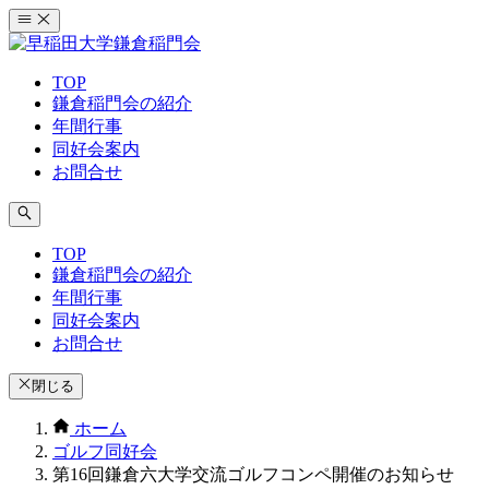
コ
ン
テ
TOP
ン
鎌倉稲門会の紹介
ツ
年間行事
へ
同好会案内
ス
お問合せ
キ
ッ
プ
TOP
鎌倉稲門会の紹介
年間行事
同好会案内
お問合せ
閉じる
ホーム
ゴルフ同好会
第16回鎌倉六大学交流ゴルフコンペ開催のお知らせ