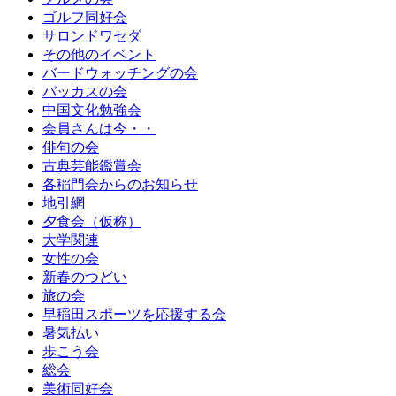
ゴルフ同好会
サロンドワセダ
その他のイベント
バードウォッチングの会
バッカスの会
中国文化勉強会
会員さんは今・・
俳句の会
古典芸能鑑賞会
各稲門会からのお知らせ
地引網
夕食会（仮称）
大学関連
女性の会
新春のつどい
旅の会
早稲田スポーツを応援する会
暑気払い
歩こう会
総会
美術同好会