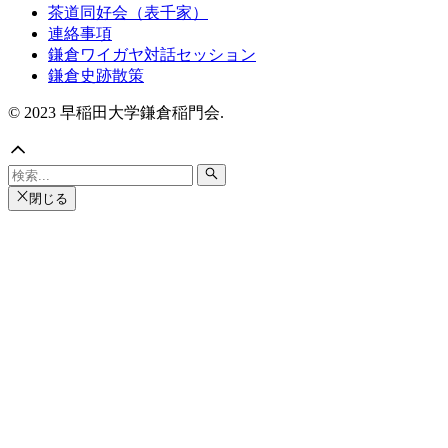
茶道同好会（表千家）
連絡事項
鎌倉ワイガヤ対話セッション
鎌倉史跡散策
© 2023 早稲田大学鎌倉稲門会.
閉じる