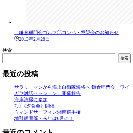
鎌倉稲門会ゴルフ部コンペ・懇親会のお知らせ
2013年2月28日
検索
検索
最近の投稿
サラリーマンから海上自衛隊海将へ 鎌倉稲門会「ワイ
ガヤ対話セッション」開催報告
海岸清掃に参加
7月《夕食会》開催
ウィンドサーフィン湘南選手権
地引網開催・来年は6月に！
最近のコメント