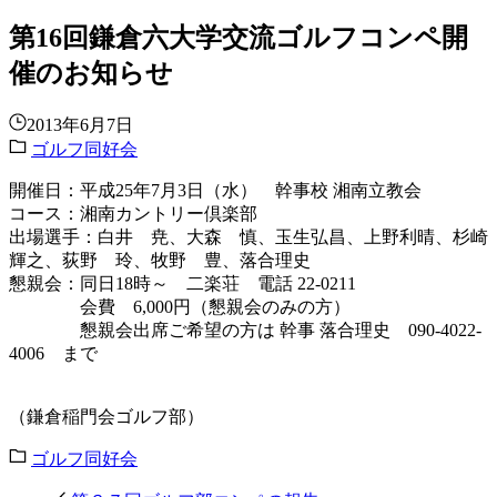
第16回鎌倉六大学交流ゴルフコンペ開
催のお知らせ
2013年6月7日
ゴルフ同好会
開催日：平成25年7月3日（水） 幹事校 湘南立教会
コース：湘南カントリー倶楽部
出場選手：白井 尭、大森 慎、玉生弘昌、上野利晴、杉崎
輝之、荻野 玲、牧野 豊、落合理史
懇親会：同日18時～ 二楽荘 電話 22-0211
会費 6,000円（懇親会のみの方）
懇親会出席ご希望の方は 幹事 落合理史 090-4022-
4006 まで
（鎌倉稲門会ゴルフ部）
ゴルフ同好会