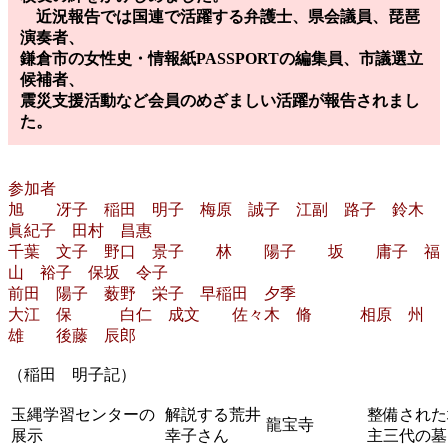
近況報告では国連で活躍する弁護士、県会議員、琵琶
演奏者、
鎌倉市の女性史・情報紙PASSPORTの編集員、市議選立
候補者、
震災支援活動など会員のめざましい活躍が報告されまし
た。
参加者
旭 冴子 稲田 明子 梅原 誠子 江副 路子 鈴木
眞紀子 田村 昌惠
千葉 文子 野口 景子 林 陽子 坂 庸子 福
山 裕子 保坂 令子
前田 陽子 薮野 栄子 早稲田 夕季
大江 保 白仁 成文 佐々木 脩 相原 州
雄 後藤 辰郎
（稲田 明子記）
玉縄学習センターの
解説する荒井
整備された
龍宝寺
展示
幸子さん
主三代の墓