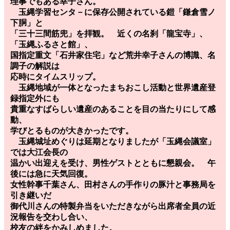
理事でもある幸子さん。
玉縄学習センタ－に保存公開されている鎧「鎌倉雪ノ
下胴」と
「三十三間筋兜」を拝観。 近くの名刹「龍宝寺」、
「玉縄ふるさと館」、
国指定重文「石井家住宅」など荒井幸子さんの博識、名
調子の解説は
応時にタイムスリップ。
玉縄地域が一体となったまちおこし活動と世界遺産登
録指定外にも
貴重なすばらしい遺産のあることを目の当たりにして感
動、
学びとるものが大きかったです。
玉縄城址めぐりは延期となりましたが「玉縄会議室」
では大江会長の
温かい出迎えを受け、男性ゲストとともに懇親会。 午
後には急に天気回復。
女性幹事千葉さん、田村さんの手作りの豚汁と事務局を
引き継いだ
御代川さんの特製弁当をいただきながら出席者全員の近
況報告を交わし合い、
校友の絆をかみしめました。