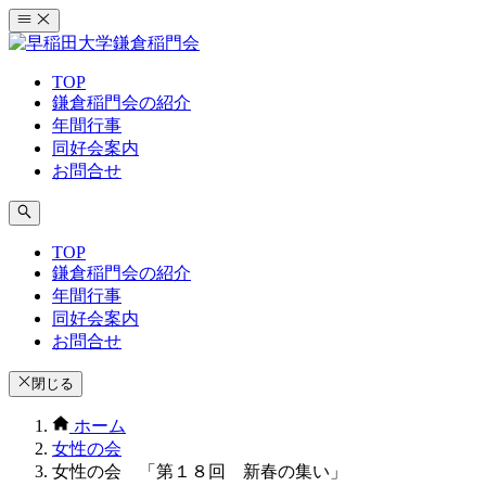
コ
ン
テ
TOP
ン
鎌倉稲門会の紹介
ツ
年間行事
へ
同好会案内
ス
お問合せ
キ
ッ
プ
TOP
鎌倉稲門会の紹介
年間行事
同好会案内
お問合せ
閉じる
ホーム
女性の会
女性の会 「第１８回 新春の集い」