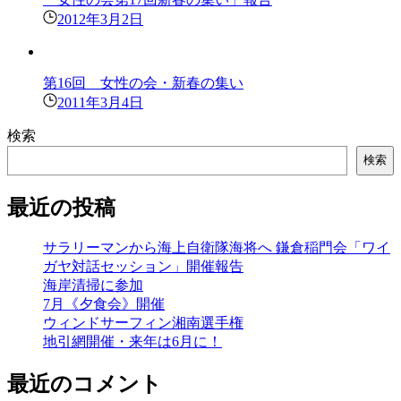
2012年3月2日
第16回 女性の会・新春の集い
2011年3月4日
検索
検索
最近の投稿
サラリーマンから海上自衛隊海将へ 鎌倉稲門会「ワイ
ガヤ対話セッション」開催報告
海岸清掃に参加
7月《夕食会》開催
ウィンドサーフィン湘南選手権
地引網開催・来年は6月に！
最近のコメント