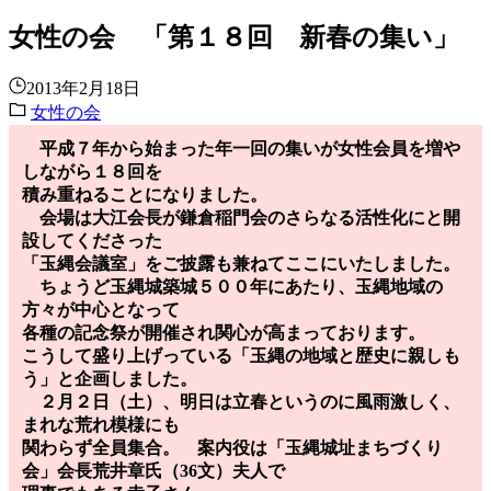
女性の会 「第１８回 新春の集い」
2013年2月18日
女性の会
平成７年から始まった年一回の集いが女性会員を増や
しながら１８回を
積み重ねることになりました。
会場は大江会長が鎌倉稲門会のさらなる活性化にと開
設してくださった
「玉縄会議室」をご披露も兼ねてここにいたしました。
ちょうど玉縄城築城５００年にあたり、玉縄地域の
方々が中心となって
各種の記念祭が開催され関心が高まっております。
こうして盛り上げっている「玉縄の地域と歴史に親しも
う」と企画しました。
２月２日（土）、明日は立春というのに風雨激しく、
まれな荒れ模様にも
関わらず全員集合。 案内役は「玉縄城址まちづくり
会」会長荒井章氏（36文）夫人で