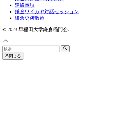
連絡事項
鎌倉ワイガヤ対話セッション
鎌倉史跡散策
© 2023 早稲田大学鎌倉稲門会.
閉じる