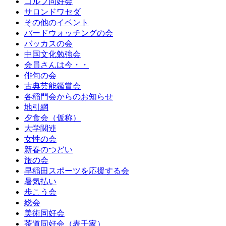
ゴルフ同好会
サロンドワセダ
その他のイベント
バードウォッチングの会
バッカスの会
中国文化勉強会
会員さんは今・・
俳句の会
古典芸能鑑賞会
各稲門会からのお知らせ
地引網
夕食会（仮称）
大学関連
女性の会
新春のつどい
旅の会
早稲田スポーツを応援する会
暑気払い
歩こう会
総会
美術同好会
茶道同好会（表千家）