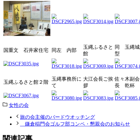
玉縄ふるさと
同 玉縄城
国重文 石井家住宅
同左 内部
館
型
玉縄事務所に
大江会長ご挨
佐々木副会
玉縄ふるさと館２階
て
拶
長 乾杯
女性の会
旅の会主催のバードウオッチング
鎌倉稲門会ゴルフ部コンペ・懇親会のお知らせ
関連記事