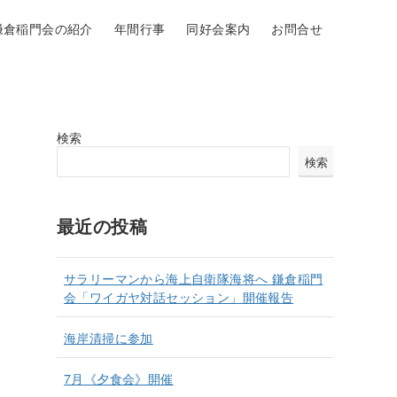
鎌倉稲門会の紹介
年間行事
同好会案内
お問合せ
検索
検索
最近の投稿
サラリーマンから海上自衛隊海将へ 鎌倉稲門
会「ワイガヤ対話セッション」開催報告
海岸清掃に参加
7月《夕食会》開催