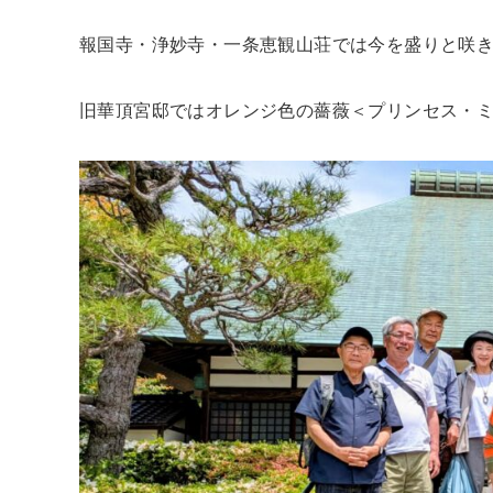
報国寺・浄妙寺・一条恵観山荘では今を盛りと咲
旧華頂宮邸ではオレンジ色の薔薇＜プリンセス・