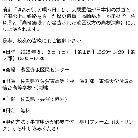
演劇「きみが海と唄う日」は、大隈重信が日本初の鉄道とし
て海の上に線路を通した歴史遺構「高輪築堤」が題材で、佐
賀県と「高輪築堤」が建造された港区双方の高校演劇部によ
り上演されます。
是非、校友の皆様にもご観劇下さい。
■日時：2025 年８月３日（日） 【第１部】13:00〜14:30 【第
２部】16:00〜17:30
■会場：港区赤坂区民センター
■出演：佐賀県立佐賀東高等学校・演劇部、東海大学付属高
輪台高等学校・演劇部
■主催：佐賀県（共催：港区）
■料金：無料
■申込方法：事前申込が必要です。専用フォーム（以下リン
ク）から申し込みください