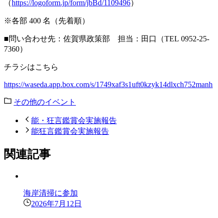
（
https://logoform.jp/form/jbBd/1109496
）
※各部 400 名（先着順）
■問い合わせ先：佐賀県政策部 担当：田口（TEL 0952-25-
7360）
チラシはこちら
https://waseda.app.box.com/s/1749xaf3s1uft0kzyk14dlxch752manh
その他のイベント
能・狂言鑑賞会実施報告
能狂言鑑賞会実施報告
関連記事
海岸清掃に参加
2026年7月12日