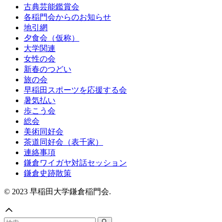
古典芸能鑑賞会
各稲門会からのお知らせ
地引網
夕食会（仮称）
大学関連
女性の会
新春のつどい
旅の会
早稲田スポーツを応援する会
暑気払い
歩こう会
総会
美術同好会
茶道同好会（表千家）
連絡事項
鎌倉ワイガヤ対話セッション
鎌倉史跡散策
© 2023 早稲田大学鎌倉稲門会.