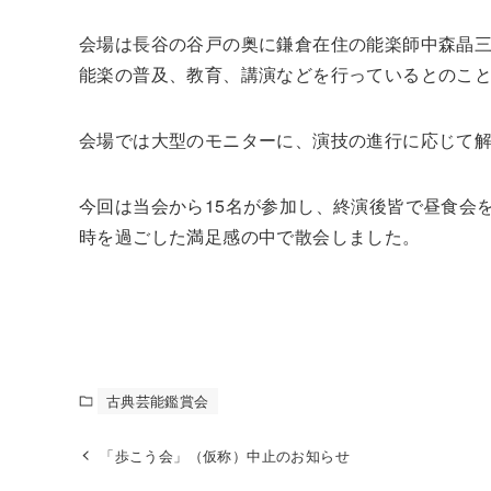
会場は長谷の谷戸の奥に鎌倉在住の能楽師中森晶
能楽の普及、教育、講演などを行っているとのこ
会場では大型のモニターに、演技の進行に応じて
今回は当会から15名が参加し、終演後皆で昼食会
時を過ごした満足感の中で散会しました。
（文：川
古典芸能鑑賞会
「歩こう会」（仮称）中止のお知らせ