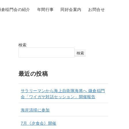
鎌倉稲門会の紹介
年間行事
同好会案内
お問合せ
検索
検索
最近の投稿
サラリーマンから海上自衛隊海将へ 鎌倉稲門
会「ワイガヤ対話セッション」開催報告
海岸清掃に参加
7月《夕食会》開催