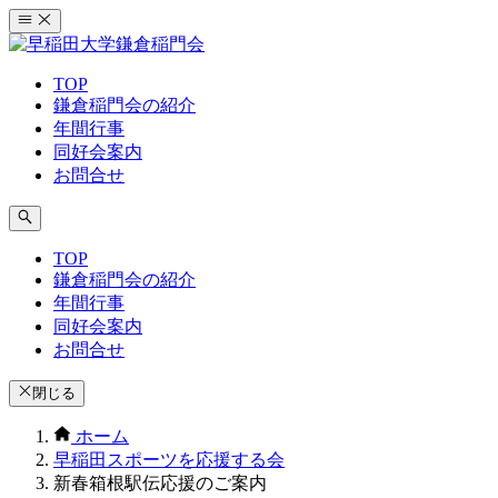
コ
ン
テ
TOP
ン
鎌倉稲門会の紹介
ツ
年間行事
へ
同好会案内
ス
お問合せ
キ
ッ
プ
TOP
鎌倉稲門会の紹介
年間行事
同好会案内
お問合せ
閉じる
ホーム
早稲田スポーツを応援する会
新春箱根駅伝応援のご案内