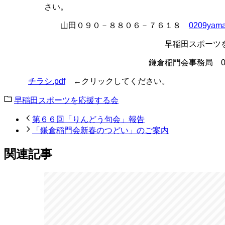
さ
い。
山田０９０－８８０６－７６１８
0209yam
早稲田スポーツを応援する会
鎌倉稲門会事務局 0467（55
チラシ.pdf
←クリックしてください。
早稲田スポーツを応援する会
第６６回「りんどう句会」報告
「鎌倉稲門会新春のつどい」のご案内
関連記事