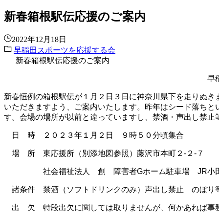
新春箱根駅伝応援のご案内
2022年12月18日
早稲田スポーツを応援する会
新春箱根駅伝応援のご案内
早稲田スポーツを応
新春恒例の箱根駅伝が１月２日３日に神奈川県下を走りぬき
いただきますよう、ご案内いたします。昨年はシード落ちと
す。会場の場所が以前と違っていますし、禁酒・声出し禁止
日 時 ２０２３年１月２日 ９時５０分頃集合
場 所 東応援所（別添地図参照）藤沢市本町２‐２‐７
社会福祉法人 創 障害者
G
ホーム
駐車場
JR
小
諸条件 禁酒（ソフトドリンクのみ）声出し禁止 のぼり
出 欠 特段出欠に関しては取りませんが、何かあれば事