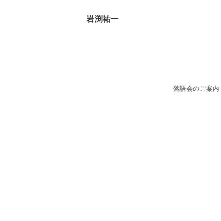
祐一
落語会のご案内