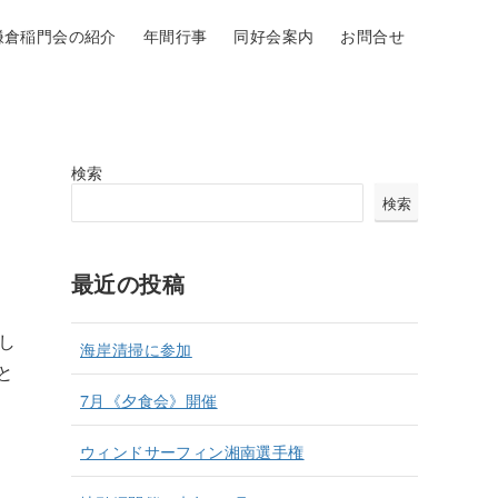
鎌倉稲門会の紹介
年間行事
同好会案内
お問合せ
検索
検索
最近の投稿
し
海岸清掃に参加
と
7月《夕食会》開催
ウィンドサーフィン湘南選手権