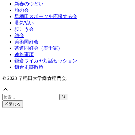
新春のつどい
旅の会
早稲田スポーツを応援する会
暑気払い
歩こう会
総会
美術同好会
茶道同好会（表千家）
連絡事項
鎌倉ワイガヤ対話セッション
鎌倉史跡散策
© 2023 早稲田大学鎌倉稲門会.
閉じる