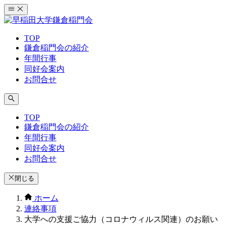
コ
ン
テ
TOP
ン
鎌倉稲門会の紹介
ツ
年間行事
へ
同好会案内
ス
お問合せ
キ
ッ
プ
TOP
鎌倉稲門会の紹介
年間行事
同好会案内
お問合せ
閉じる
ホーム
連絡事項
大学への支援ご協力（コロナウィルス関連）のお願い