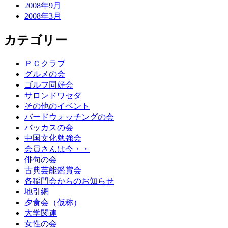
2008年9月
2008年3月
カテゴリー
ＰＣクラブ
グルメの会
ゴルフ同好会
サロンドワセダ
その他のイベント
バードウォッチングの会
バッカスの会
中国文化勉強会
会員さんは今・・
俳句の会
古典芸能鑑賞会
各稲門会からのお知らせ
地引網
夕食会（仮称）
大学関連
女性の会