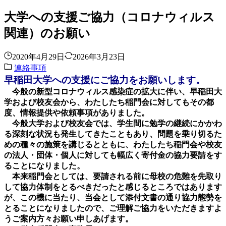
大学への支援ご協力（コロナウィルス
関連）のお願い
2020年4月29日
2026年3月23日
連絡事項
早稲田大学への支援にご協力をお願いします。
今般の新型コロナウィルス感染症の拡大に伴い、早稲田大
学および校友会から、わたしたち稲門会に対してもその都
度、情報提供や依頼事項がありました。
今般大学および校友会では、学生間に勉学の継続にかかわ
る深刻な状況も発生してきたこともあり、問題を乗り切るた
めの種々の施策を講じるとともに、わたしたち稲門会や校友
の法人・団体・個人に対しても幅広く寄付金の協力要請をす
ることになりました。
本来稲門会としては、要請される前に母校の危難を先取り
して協力体制をとるべきだったと感じるところではあります
が、この機に当たり、当会として添付文書の通り協力態勢を
とることになりましたので、ご理解ご協力をいただきますよ
うご案内方々お願い申しあげます。