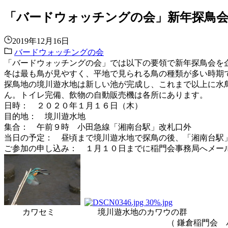
「バードウォッチングの会」新年探鳥
2019年12月16日
バードウォッチングの会
「バードウォッチングの会」では以下の要領で新年探鳥会を
冬は最も鳥が見やすく、平地で見られる鳥の種類が多い時期
探鳥地の境川遊水地は新しい池が完成し、これまで以上に水
ん。トイレ完備、飲物の自動販売機は各所にあります。
日時： ２０２０年１月１６日（木）
目的地： 境川遊水地
集合： 午前９時 小田急線「湘南台駅」改札口外
当日の予定： 昼頃まで境川遊水地で探鳥の後、「湘南台
ご参加の申し込み： １月１０日までに稲門会事務局へメール、または田
カワセミ 境川遊水地のカワウの群
（ 鎌倉稲門会 バードウオッ