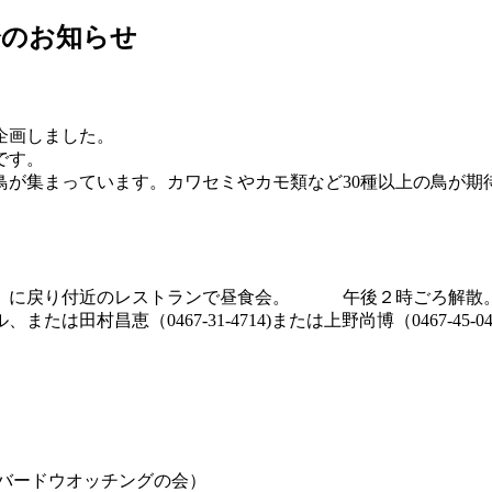
会のお知らせ
企画しました。
です。
鳥が集まっています。カワセミやカモ類など30種以上の鳥が期
駅」に戻り付近のレストランで昼食会。 午後２時ごろ解散
村昌恵（0467-31-4714)または上野尚博（0467-45-
チングの会）