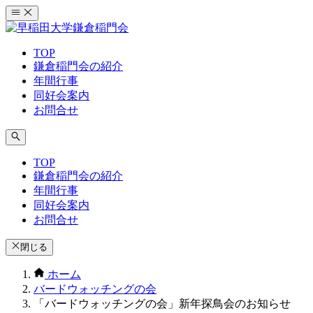
コ
ン
テ
TOP
ン
鎌倉稲門会の紹介
ツ
年間行事
へ
同好会案内
ス
お問合せ
キ
ッ
プ
TOP
鎌倉稲門会の紹介
年間行事
同好会案内
お問合せ
閉じる
ホーム
バードウォッチングの会
「バードウォッチングの会」新年探鳥会のお知らせ