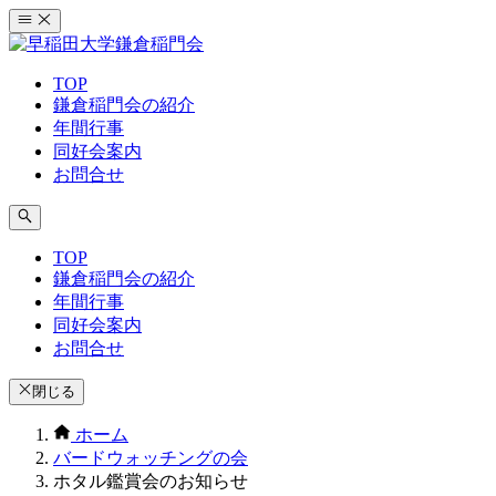
コ
ン
テ
TOP
ン
鎌倉稲門会の紹介
ツ
年間行事
へ
同好会案内
ス
お問合せ
キ
ッ
プ
TOP
鎌倉稲門会の紹介
年間行事
同好会案内
お問合せ
閉じる
ホーム
バードウォッチングの会
ホタル鑑賞会のお知らせ