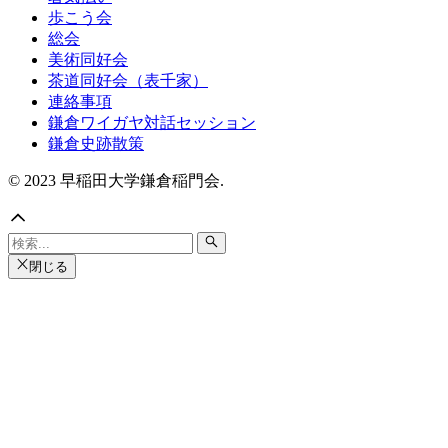
歩こう会
総会
美術同好会
茶道同好会（表千家）
連絡事項
鎌倉ワイガヤ対話セッション
鎌倉史跡散策
© 2023 早稲田大学鎌倉稲門会.
閉じる