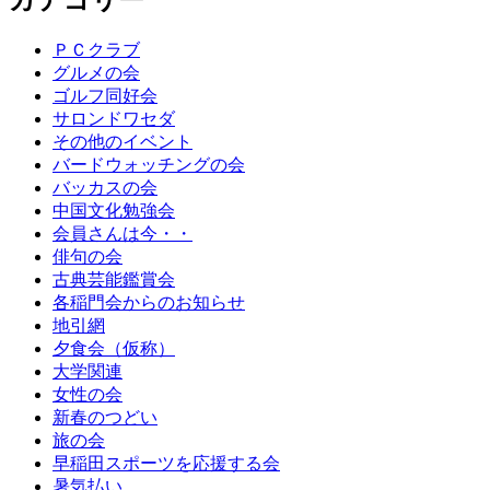
ＰＣクラブ
グルメの会
ゴルフ同好会
サロンドワセダ
その他のイベント
バードウォッチングの会
バッカスの会
中国文化勉強会
会員さんは今・・
俳句の会
古典芸能鑑賞会
各稲門会からのお知らせ
地引網
夕食会（仮称）
大学関連
女性の会
新春のつどい
旅の会
早稲田スポーツを応援する会
暑気払い