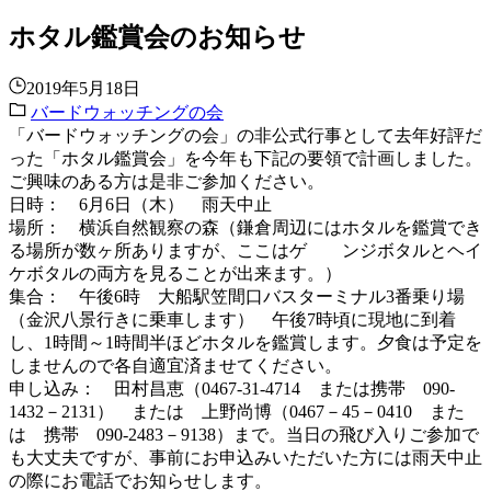
ホタル鑑賞会のお知らせ
2019年5月18日
バードウォッチングの会
「バードウォッチングの会」の非公式行事として去年好評だ
った「ホタル鑑賞会」を今年も下記の要領で計画しました。
ご興味のある方は是非ご参加ください。
日時： 6月6日（木） 雨天中止
場所： 横浜自然観察の森（鎌倉周辺にはホタルを鑑賞でき
る場所が数ヶ所ありますが、ここはゲ ンジボタルとヘイ
ケボタルの両方を見ることが出来ます。）
集合： 午後6時 大船駅笠間口バスターミナル3番乗り場
（金沢八景行きに乗車します） 午後7時頃に現地に到着
し、1時間～1時間半ほどホタルを鑑賞します。夕食は予定を
しませんので各自適宜済ませてください。
申し込み： 田村昌恵（0467‐31‐4714 または携帯 090-
1432－2131） または 上野尚博（0467－45－0410 また
は 携帯 090-2483－9138）まで。当日の飛び入りご参加で
も大丈夫ですが、事前にお申込みいただいた方には雨天中止
の際にお電話でお知らせします。