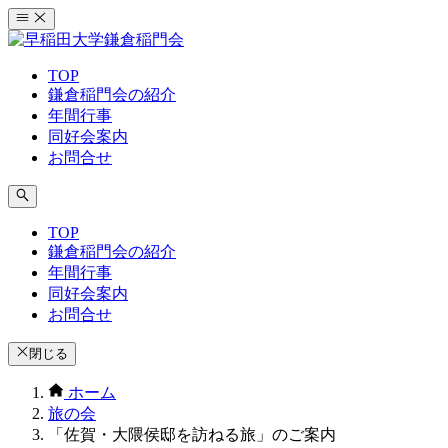
コ
ン
テ
TOP
ン
鎌倉稲門会の紹介
ツ
年間行事
へ
同好会案内
ス
お問合せ
キ
ッ
プ
TOP
鎌倉稲門会の紹介
年間行事
同好会案内
お問合せ
閉じる
ホーム
旅の会
「佐賀・大隈侯邸を訪ねる旅」のご案内