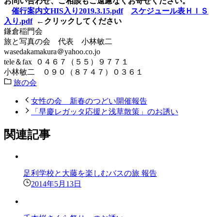
お問い合わせ、ご相談もご遠慮なくお寄せください。
催行案内文HIS入り2019.3.15.pdf
スケジュール表ＨＩＳ
入り.pdf
←クリックしてください
鎌倉稲門会
旅と写真の会 代表 小林敏二
wasedakamakura＠yahoo.co.jo
tele＆fax ０４６７（５５）９７７１
小林敏二 ０９０（８７４７）０３６１
旅の会
女性の会 新春のつどい開催報告
「早慶レガッタ応援と浅草散策」のお誘い
関連記事
足利学校と大藤を楽しむバスの旅 報告
2014年5月13日