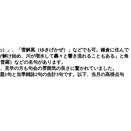
わ）」、「雪解風（ゆきげかぜ）」などでも可。鎌倉に住んで
が解け始め、川が増水して轟々と響き流れることもある」と角
田普羅）などの名句があります。
、見学の方も句会の雰囲気の良さに驚かれていました。
題
1
句と当季雑詠
2
句の合計
3
句です。以下、当月の高得点句