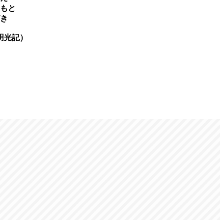
もと
き
）