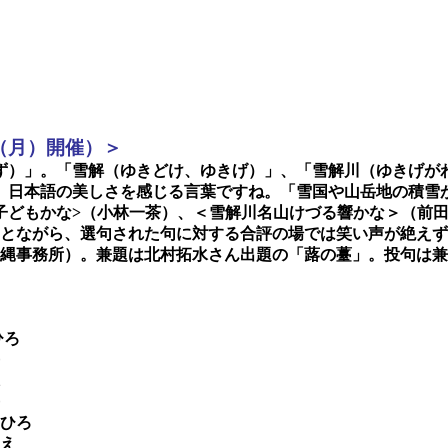
（月）開催）＞
）」。「雪解（ゆきどけ、ゆきげ）」、「雪解川（ゆきげが
、日本語の美しさを感じる言葉ですね。「雪国や山岳地の積雪
子どもかな
>
（小林一茶）、＜雪解川名山けづる響かな＞（前
とながら、選句された句に対する合評の場では笑い声が絶えず
縄事務所）。兼題は北村拓水さん出題の「蕗の薹」。投句は兼
ひろ
ひろ
え