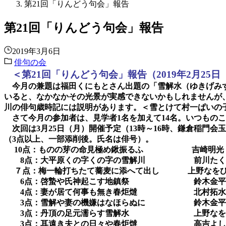
第21回「りんどう句会」報告
第21回「りんどう句会」報告
2019年3月6日
俳句の会
＜第
21
回「りんどう句会」報告（
2019
年
2
月
25
日
今月の兼題は福田くにもとさん出題の「雪解水（ゆきげみず
いると、なかなかその光景が実感できないかもしれませんが
川の俳句歳時記には説明があります。＜雪とけて村一ぱいの
さて今月の参加者は、見学者
1
名を加えて
14
名。いつものこ
次回は
3
月
25
日（月）開催予定（
13
時～
16
時、鎌倉稲門会玉
（
3
点以上、一部添削後。氏名は俳号）。
10
点：ものの芽の命見極め鍬振るふ 吉崎明光
8
点：大平原くの字くの字の雪解川 前川たく
７点：梅一輪打ちたて蕎麦に添へて出し
上野なを
6
点：啓蟄や氏神起こす地鎮祭 鈴木金平
4
点：妻が居て何事も無き春炬燵 北村拓水
3
点：雪解や妻の機嫌はなほらぬに 鈴木金平
3
点：丹頂の足元濡らす雪解水 上野なを
3
点：耳遠き夫との日々や春炬燵 高吉よし