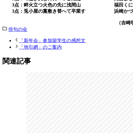
3
点：畔火立つ火色の先に浅間山 福田くに
3
点：兎小屋の藁敷き替へて卒業す 浜崎かづ
（吉崎明光記
俳句の会
「新年会」参加留学生の感想文
「地引網」のご案内
関連記事