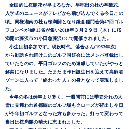
全国的に桜開花が早まるなか、早稲田の杜の卒業式、
入学式のニュースがテレビから飛び込んでくる今日この
頃。同様湘南の杜も桜満開となり鎌倉稲門会第
47
回ゴル
フコンペが
4
組
13
名が集い
2018
年３月２９日（木）に桜
満開の藤沢市の小田急藤沢
CC
で開催されました。
小生は初参加です。現役時代、落合さん
(1963
年次
)
から勧誘され続けこのゴルフ同好会にはメンバ登録はし
ていたものの、平日ゴルフのため遠慮していたがやっと
解禁になりました。たまたま昨日誕生日を迎えて高齢者
ゾーンに入って「終わった人」の身となって実現しまし
た。
今年の冬は例年より寒く、一週間前には季節外れの大
雪に見舞われ首都圏のゴルフ場もクローズが続出し今日
が今年初ゴルフとなった方も多かった。打って変わって
当日は桜満開の晴天に恵まれました。