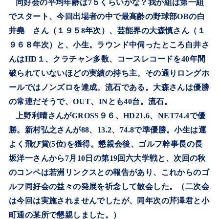
同好会の平均年齢は
7
５くらいかな？我が組は第一組
でスタート、今回出場者の中で最高齢の野球部
OB
の白
井堯 さん（１９５
8
年次）、芸能界の大森慎さん（１
９６８年次）と、小生。ラウンド中伺ったところ白井さ
んは
HD
１、クラチャン多数、コースレコードを
40
年間
破られていないほどの実績の持ち主。その通りロングホ
ールではノンズロを達成。流石である。大森さんは優勝
の常連だそうで、
OUT
、
IN
とも
40
台。流石。
上野利晴さんが
GROSS
９６、
HD21.6
、
NET74.4
で優
勝。新村弘之さんが
88
、
13.2
、
74.8
で準優勝。小生は運
よく飛び賞
(5
位
)
を獲得。懇親会後、ゴルフ幹事長の長
坂洋一さんから
7
月
10
日の第
19
回六大学戦と、次回の秋
のコンペは若洲リンクスとの報告があり、これからのゴ
ルフ同好会の益々の発展を祈念して散会した。（二次会
は今回は実施されませんでしたが、同年次の芹澤君と小
町通の某所で懇親しました。）