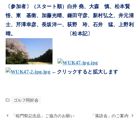
〔参加者〕（スタート順）白井 堯、大森 慎、松本賢
悟、東 基衛、加藤光晴、鎌田守彦、新村弘之、井元清
士、芹澤幸彦、長坂洋一、荻野 玲、石井 猛、上野利
晴。 〔松本記〕
←クリックすると拡大します
ゴルフ同好会
「稲門祭記念品」ご協力のお願い
「落語会」のご案内