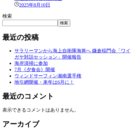
2025年8月10日
検索
検索
最近の投稿
サラリーマンから海上自衛隊海将へ 鎌倉稲門会「ワイ
ガヤ対話セッション」開催報告
海岸清掃に参加
7月《夕食会》開催
ウィンドサーフィン湘南選手権
地引網開催・来年は6月に！
最近のコメント
表示できるコメントはありません。
アーカイブ