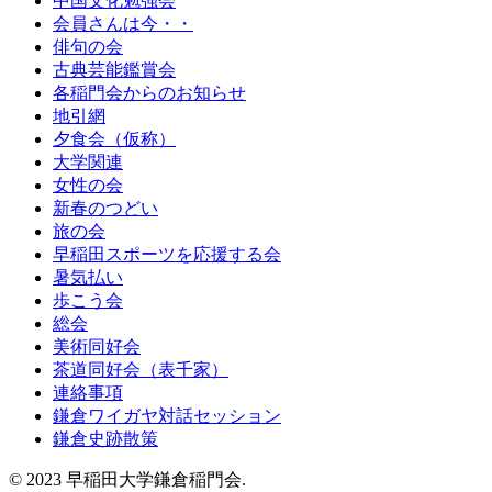
中国文化勉強会
会員さんは今・・
俳句の会
古典芸能鑑賞会
各稲門会からのお知らせ
地引網
夕食会（仮称）
大学関連
女性の会
新春のつどい
旅の会
早稲田スポーツを応援する会
暑気払い
歩こう会
総会
美術同好会
茶道同好会（表千家）
連絡事項
鎌倉ワイガヤ対話セッション
鎌倉史跡散策
© 2023 早稲田大学鎌倉稲門会.