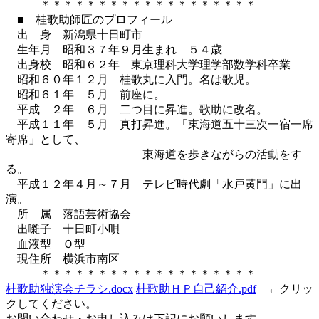
＊＊＊＊＊＊＊＊＊＊＊＊＊＊＊＊＊＊＊
■ 桂歌助師匠のプロフィール
出 身 新潟県十日町市
生年月 昭和３７年９月生まれ ５４歳
出身校 昭和６２年 東京理科大学理学部数学科卒業
昭和６０年１２月 桂歌丸に入門。名は歌児。
昭和６１年 ５月 前座に。
平成 ２年 ６月 二つ目に昇進。歌助に改名。
平成１１年 ５月 真打昇進。「東海道五十三次一宿一席
寄席」として、
東海道を歩きながらの活動をす
る。
平成１２年４月～７月 テレビ時代劇「水戸黄門」に出
演。
所 属 落語芸術協会
出囃子 十日町小唄
血液型 Ｏ型
現住所 横浜市南区
＊＊＊＊＊＊＊＊＊＊＊＊＊＊＊＊＊＊＊
桂歌助独演会チラシ.docx
桂歌助ＨＰ自己紹介.pdf
←クリッ
クしてください。
お問い合わせ・お申し込みは下記にお願いします。