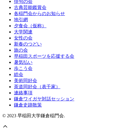
俳句の会
古典芸能鑑賞会
各稲門会からのお知らせ
地引網
夕食会（仮称）
大学関連
女性の会
新春のつどい
旅の会
早稲田スポーツを応援する会
暑気払い
歩こう会
総会
美術同好会
茶道同好会（表千家）
連絡事項
鎌倉ワイガヤ対話セッション
鎌倉史跡散策
© 2023 早稲田大学鎌倉稲門会.