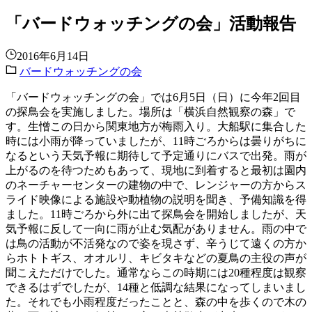
「バードウォッチングの会」活動報告
2016年6月14日
バードウォッチングの会
「バードウォッチングの会」では6月5日（日）に今年2回目
の探鳥会を実施しました。場所は「横浜自然観察の森」で
す。生憎この日から関東地方が梅雨入り。大船駅に集合した
時には小雨が降っていましたが、11時ごろからは曇りがちに
なるという天気予報に期待して予定通りにバスで出発。雨が
上がるのを待つためもあって、現地に到着すると最初は園内
のネーチャーセンターの建物の中で、レンジャーの方からス
ライド映像による施設や動植物の説明を聞き、予備知識を得
ました。11時ごろから外に出て探鳥会を開始しましたが、天
気予報に反して一向に雨が止む気配がありません。雨の中で
は鳥の活動が不活発なので姿を現さず、辛うじて遠くの方か
らホトトギス、オオルリ、キビタキなどの夏鳥の主役の声が
聞こえただけでした。通常ならこの時期には20種程度は観察
できるはずでしたが、14種と低調な結果になってしまいまし
た。それでも小雨程度だったことと、森の中を歩くので木の