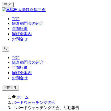
コ
ン
テ
TOP
ン
鎌倉稲門会の紹介
ツ
年間行事
へ
同好会案内
ス
お問合せ
キ
ッ
プ
TOP
鎌倉稲門会の紹介
年間行事
同好会案内
お問合せ
閉じる
ホーム
バードウォッチングの会
「バードウォッチングの会」活動報告