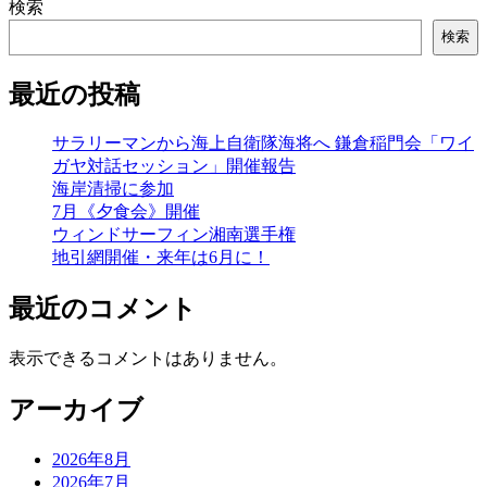
検索
検索
最近の投稿
サラリーマンから海上自衛隊海将へ 鎌倉稲門会「ワイ
ガヤ対話セッション」開催報告
海岸清掃に参加
7月《夕食会》開催
ウィンドサーフィン湘南選手権
地引網開催・来年は6月に！
最近のコメント
表示できるコメントはありません。
アーカイブ
2026年8月
2026年7月