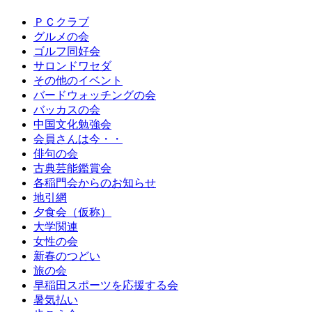
ＰＣクラブ
グルメの会
ゴルフ同好会
サロンドワセダ
その他のイベント
バードウォッチングの会
バッカスの会
中国文化勉強会
会員さんは今・・
俳句の会
古典芸能鑑賞会
各稲門会からのお知らせ
地引網
夕食会（仮称）
大学関連
女性の会
新春のつどい
旅の会
早稲田スポーツを応援する会
暑気払い