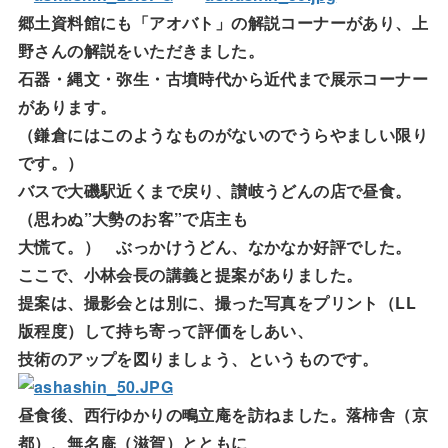
郷土資料館にも「アオバト」の解説コーナーがあり、上
野さんの解説をいただきました。
石器・縄文・弥生・古墳時代から近代まで展示コーナー
があります。
（鎌倉にはこのようなものがないのでうらやましい限り
です。）
バスで大磯駅近くまで戻り、讃岐うどんの店で昼食。
（思わぬ”大勢のお客”で店主も
大慌て。） ぶっかけうどん、なかなか好評でした。
ここで、小林会長の講義と提案がありました。
提案は、撮影会とは別に、撮った写真をプリント（LL
版程度）して持ち寄って評価をしあい、
技術のアップを図りましょう、というものです。
昼食後、西行ゆかりの鴫立庵を訪ねました。落柿舎（京
都）、無名庵（滋賀）とともに