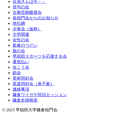
会員さんは今・・
俳句の会
古典芸能鑑賞会
各稲門会からのお知らせ
地引網
夕食会（仮称）
大学関連
女性の会
新春のつどい
旅の会
早稲田スポーツを応援する会
暑気払い
歩こう会
総会
美術同好会
茶道同好会（表千家）
連絡事項
鎌倉ワイガヤ対話セッション
鎌倉史跡散策
© 2023 早稲田大学鎌倉稲門会.