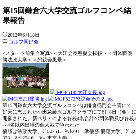
第15回鎌倉六大学交流ゴルフコンペ結
果報告
2012年6月18日
ゴルフ同好会
<スタート前集合写真>＜大江会長懇親会挨拶＞＜団体戦優
勝法政大学＞＜懇親会風景＞
第15回鎌倉六大学交流ゴルフコンペは鎌倉稲門会主管にて、
好天に恵まれた小田急藤沢ゴルフクラブにて6月8日（金）に
開催された。新ペリアによる各校4名合計の団体戦及び各校2
～4名以内出場の個人戦で争われた。
優勝は法政大学、ｸﾞﾛｽ351、ﾈｯﾄ291 準優勝 慶應大学、ｸﾞﾛｽ
333、ﾈｯﾄ294,6 3位 東京大学、