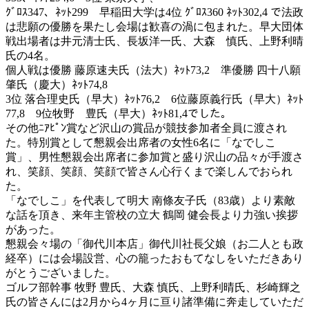
ｸﾞﾛｽ347、ﾈｯﾄ299 早稲田大学は4位 ｸﾞﾛｽ360 ﾈｯﾄ302,4 で法政
は悲願の優勝を果たし会場は歓喜の渦に包まれた。早大団体
戦出場者は井元清士氏、長坂洋一氏、大森 慎氏、上野利晴
氏の4名。
個人戦は優勝 藤原速夫氏（法大）ﾈｯﾄ73,2 準優勝 四十八願
肇氏（慶大）ﾈｯﾄ74,8
3位 落合理史氏（早大）ﾈｯﾄ76,2 6位藤原義行氏（早大）ﾈｯﾄ
77,8 9位牧野 豊氏（早大）ﾈｯﾄ81,4でした。
その他ﾆｱﾋﾟﾝ賞など沢山の賞品が競技参加者全員に渡され
た。特別賞として懇親会出席者の女性6名に「なでしこ
賞」、男性懇親会出席者に参加賞と盛り沢山の品々が手渡さ
れ、笑顔、笑顔、笑顔で皆さん心行くまで楽しんでおられ
た。
「なでしこ」を代表して明大 南條友子氏（83歳）より素敵
な話を頂き、来年主管校の立大 鶴岡 健会長より力強い挨拶
があった。
懇親会々場の「御代川本店」御代川社長父娘（お二人とも政
経卒）には会場設営、心の籠ったおもてなしをいただきあり
がとうございました。
ゴルフ部幹事 牧野 豊氏、大森 慎氏、上野利晴氏、杉崎輝之
氏の皆さんには2月から4ヶ月に亘り諸準備に奔走していただ