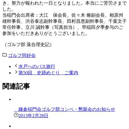
き、努力が報われた一日となりました。本当にご苦労さまで
した。
当稲門会出席者：大江 保会長、佐々木 脩副会長、相原州
雄幹事長、渋谷泰志副幹事長、田村昌恵副幹事長、千葉文子
常任幹事、立川 誠幹事（写真担当）、早稲田夕季参与のご
参加をいただきありがとうございました。
（ゴルフ部 落合理史記）
ゴルフ同好会
水戸へのバス旅行
第50回 史跡めぐり ご案内
関連記事
鎌倉稲門会ゴルフ部コンペ・懇親会のお知らせ
2013年2月28日