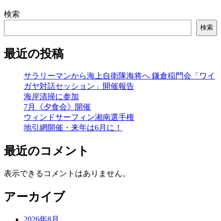
検索
検索
最近の投稿
サラリーマンから海上自衛隊海将へ 鎌倉稲門会「ワイ
ガヤ対話セッション」開催報告
海岸清掃に参加
7月《夕食会》開催
ウィンドサーフィン湘南選手権
地引網開催・来年は6月に！
最近のコメント
表示できるコメントはありません。
アーカイブ
2026年8月