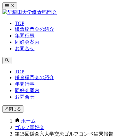
コ
ン
テ
TOP
ン
鎌倉稲門会の紹介
ツ
年間行事
へ
同好会案内
ス
お問合せ
キ
ッ
プ
TOP
鎌倉稲門会の紹介
年間行事
同好会案内
お問合せ
閉じる
ホーム
ゴルフ同好会
第15回鎌倉六大学交流ゴルフコンペ結果報告