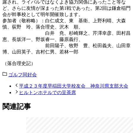
露され、ライバルではなくよき協力関係にあったこと等な
ど、さらに友情が深まった第1戦であった。第2回は鎌倉稲門
会が幹事校として明年開催致します。
参加者（敬称略）：白仁成文、東 基衛、上野利晴、大森
慎、荻野 玲、落合理史、沢木 順、
白井 尭、杉崎輝之、芹澤幸彦、田村昌
恵、長坂洋一、野坂睿一、藤原義行、
前田陽子、牧野 豊、松田義夫、山田章
博、山田英子、吉村仁男、若林一郎
（落合理史記）
ゴルフ同好会
平成２３年度早稲田大学校友会 神奈川県支部大会
ヒルトンホテルでの呈茶席
関連記事