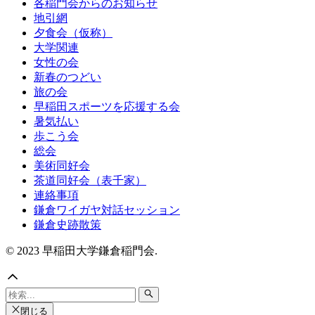
各稲門会からのお知らせ
地引網
夕食会（仮称）
大学関連
女性の会
新春のつどい
旅の会
早稲田スポーツを応援する会
暑気払い
歩こう会
総会
美術同好会
茶道同好会（表千家）
連絡事項
鎌倉ワイガヤ対話セッション
鎌倉史跡散策
© 2023 早稲田大学鎌倉稲門会.
閉じる