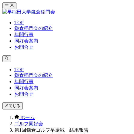
コ
ン
テ
TOP
ン
鎌倉稲門会の紹介
ツ
年間行事
へ
同好会案内
ス
お問合せ
キ
ッ
プ
TOP
鎌倉稲門会の紹介
年間行事
同好会案内
お問合せ
閉じる
ホーム
ゴルフ同好会
第1回鎌倉ゴルフ早慶戦 結果報告