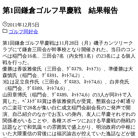
第1回鎌倉ゴルフ早慶戦 結果報告
2011年12月5日
ゴルフ同好会
第1回鎌倉ゴルフ早慶戦は11月28日（月）磯子カンツリーク
ラブにて鎌倉三田会が幹事校となり開催された。当日のコン
ペは稲門会16名、三田会7名（内女性1名）の23名による個人
戦を行った。
優勝は香坂雅俊氏（三田会、ｸﾞﾛｽ79、ﾈｯﾄ73）、準優勝は大
森慎氏（稲門会、ｸﾞﾛｽ91、ﾈｯﾄ74,2）、
3位は足立良作氏（三田会、ｸﾞﾛｽ83、ﾈｯﾄ74,6）、白井尭氏
（稲門会、ｸﾞﾛｽ89、ﾈｯﾄ74,6）、
山田章博氏（稲門会、ｸﾞﾛｽ89、ﾈｯﾄ74,6）の3人が同ﾈｯﾄで入
賞した。ﾍﾞｽﾄｸﾞﾛｽ賞は香坂雅俊氏が受賞。懇親会は小町通り
の二楽荘で28名が集い白仁成文稲門会副会長のご発声で開
演、自己紹介のなかでお互いの身内、友人に早慶それぞれの
関係者がいることや、各種スポーツにおける早慶戦の熱戦の
話題などで和気藹々の雰囲気で盛上がり、明治政府の中枢に
いた大隈重信の背後には福沢諭吉が控えていた逸話などが披