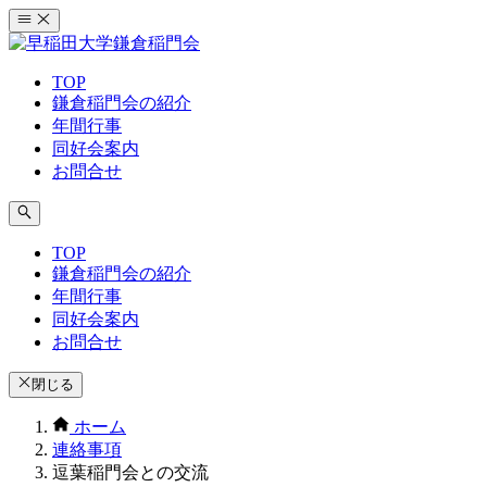
コ
ン
テ
TOP
ン
鎌倉稲門会の紹介
ツ
年間行事
へ
同好会案内
ス
お問合せ
キ
ッ
プ
TOP
鎌倉稲門会の紹介
年間行事
同好会案内
お問合せ
閉じる
ホーム
連絡事項
逗葉稲門会との交流