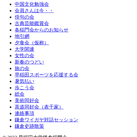
中国文化勉強会
会員さんは今・・
俳句の会
古典芸能鑑賞会
各稲門会からのお知らせ
地引網
夕食会（仮称）
大学関連
女性の会
新春のつどい
旅の会
早稲田スポーツを応援する会
暑気払い
歩こう会
総会
美術同好会
茶道同好会（表千家）
連絡事項
鎌倉ワイガヤ対話セッション
鎌倉史跡散策