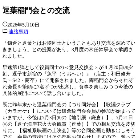
逗葉稲門会との交流
2026年5月10日
連絡事項
「鎌倉と逗葉とはお隣同士ということもあり交流を深めてい
きましょう」との提案があり、3月度の常任幹事会で承認さ
れました。
早速第1弾として役員同士の＜意見交換会＞が４月20日㈪夕
刻、逗子市新宿の『魚平（うおへい）』（店主：和田修芳
氏・S42・商卒）にて開催されました。両稲門会からそれぞ
れ会長を筆頭に7名ずつが出席し、食事を楽しみつつ今後の
具体的展開について話し合いました。
既に昨年末から逗葉稲門会の【つり同好会】【歌謡クラブ
（カラオケ）】については鎌倉稲門会会員の参加が始まって
いますが、今後は5月3日㈰の【地引網（鎌倉）】、5月21日
㈭の【逗子海岸花火大会観賞（逗葉）】での相互交流を皮切
りに、【福祉系映画の上映会】等の合同企画も動き出しそう
です。会員の皆様にはその都度お知らせしますので、奮って