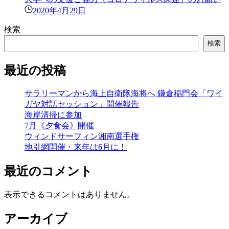
2020年4月29日
検索
検索
最近の投稿
サラリーマンから海上自衛隊海将へ 鎌倉稲門会「ワイ
ガヤ対話セッション」開催報告
海岸清掃に参加
7月《夕食会》開催
ウィンドサーフィン湘南選手権
地引網開催・来年は6月に！
最近のコメント
表示できるコメントはありません。
アーカイブ