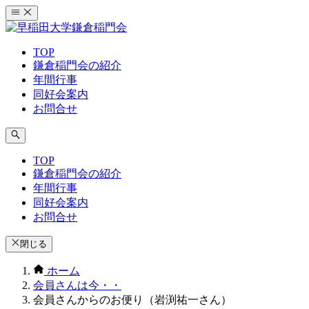
コ
ン
テ
TOP
ン
鎌倉稲門会の紹介
ツ
年間行事
へ
同好会案内
ス
お問合せ
キ
ッ
プ
TOP
鎌倉稲門会の紹介
年間行事
同好会案内
お問合せ
閉じる
ホーム
会員さんは今・・
会員さんからのお便り（岩渕祐一さん）