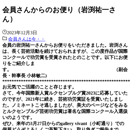
会員さんからのお便り（岩渕祐一さ
ん）
2023年12月3日
会員さんは今・・
会員の岩渕祐一さんからお便りをいただきました。岩渕さん
は、長く芸術活動を続けておられますが、この度作品が国際
コンクールで功労賞を受賞されたとのことです。以下にお便
りをご紹介しま
す。 （副会
長・幹事長
小林敏二)
*******************************************************
お元気でご活躍のことと存じます。
さて、今年国際新人賞ルクセンブルグ賞2023に応募していた
のですが、
2021年に続き、芸術功労賞証を受賞いたしまし
た。
ノミネートこそ逃しましたが、美
大のページなどをみる
とルクセンブルグ芸術功労賞は
著名な国際コンクール入選扱
いのようです。
ぜひ、来年の3月27日からのgallery vivant（小町通り）での
個展どうぞよろしくご高覧下さい。
取り急ぎご報告まで。