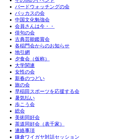
その他のイベント
バードウォッチングの会
バッカスの会
中国文化勉強会
会員さんは今・・
俳句の会
古典芸能鑑賞会
各稲門会からのお知らせ
地引網
夕食会（仮称）
大学関連
女性の会
新春のつどい
旅の会
早稲田スポーツを応援する会
暑気払い
歩こう会
総会
美術同好会
茶道同好会（表千家）
連絡事項
鎌倉ワイガヤ対話セッション