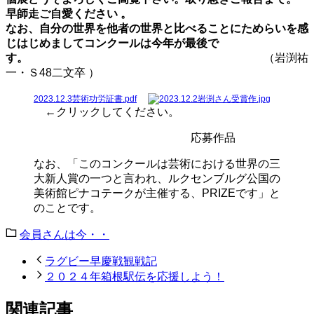
早師走ご自愛ください 。
なお、自分の世界を他者の世界と比べることにためらいを感
じはじめまして
コンクールは今年が最後で
す。　　　　　　　　　　　　　　　　　　　　　
（岩渕祐
一・Ｓ48二文卒
 ）
2023.12.3芸術功労証書.pdf
←クリックしてください。
応募作品
なお、「このコンクールは芸術における世界の三
大新人賞の一つと言われ、ルクセンブルグ公国の
美術館ピナコテークが主催する、PRIZEです」と
のことです。
会員さんは今・・
ラグビー早慶戦観戦記
２０２４年箱根駅伝を応援しよう！
関連記事