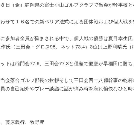
２８日（金）静岡県の富士小山ゴルフクラブで当会が幹事校と
合わせて１６名での新ペリア法式による団体戦および個人戦を
ンに参加者全員が悩まされる中で、個人戦の優勝は夏目幸生氏
良作氏（三田会・グロス95、ネット73.4）3位は上野利晴氏（
トは稲門会77.9、三田会77.3と僅差で慶應が早稲田に勝ち
は当会落合ゴルフ部長の挨拶そして三田会四十八願幹事の乾杯
全員の自己紹介やプレー談議に話が弾み時を忘れ愉快なひと時
一、藤原義行、牧野豊