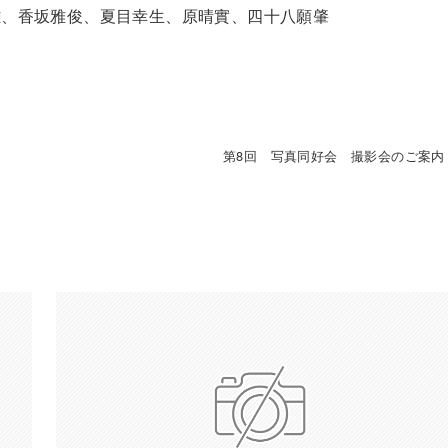
雄、香坂雅俊、夏目幸生、原晴實、四十八願肇
第8回 写真同好会 撮影会のご案内