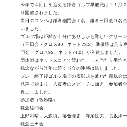
今年で４回目を迎える鎌倉ゴルフ早慶戦は１１月
り開催されました。
当日のコンペは鎌倉稲門会７名、鎌倉三田会９名
いました。
ゴルフ場は距離が十分にありしかも難しいグリー
（三田会・グロス90、ネット73.2）準優勝は足立
門会・グロス92、ネット74.0）が入賞しました。
団体戦はネットスコアで競われ、一人当たり平均ネッ
残念ながら昨年に続く当会の連勝は逃しました。
プレー終了後ゴルフ場での表彰式を兼ねた懇親会
発声で始まり、入賞者のスピーチに加え、参加者
過ごしました。
参加者（敬称略）
鎌倉稲門会
上野利晴、大森慎、落合理史、寺尾征夫、長坂洋
鎌倉三田会